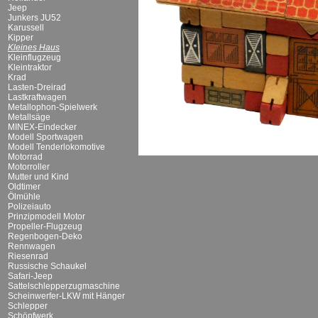
Jeep
Junkers JU52
Karussell
Kipper
Kleines Haus
Kleinflugzeug
Kleintraktor
Krad
Lasten-Dreirad
Lastkraftwagen
Metallophon-Spielwerk
Metallsäge
MINEX-Eindecker
Modell Sportwagen
Modell Tenderlokomotive
Motorrad
Motorroller
Mutter und Kind
Oldtimer
Ölmühle
Polizeiauto
Prinzipmodell Motor
Propeller-Flugzeug
Regenbogen-Deko
Rennwagen
Riesenrad
Russische Schaukel
Safari-Jeep
Sattelschlepperzugmaschine
Scheinwerfer-LKW mit Hänger
Schlepper
Schöpfwerk