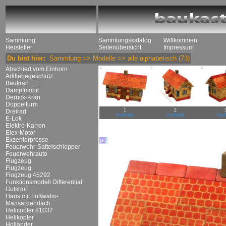
Sammlung
Sammlungskatalog
Willkommen
Hersteller
Seitenübersicht
Impressum
Du bist hier:
Sammlung
=>
Modelle
=>
alle alphabetisch
(73)
Abschied vom Einhorn
Artilleriegeschütz
Baukran
Dampfmobil
Derrick-Kran
Doppelturm
1
2
Dreirad
Großbild
Großbild
Groß
E-Lok
Elektro-Karren
Elex-Motor
Exzenterpresse
Feuerwehr-Sattelschlepper
Feuerwehrauto
Flugzeug
Flugzeug
Flugzeug 45292
Funktionsmodell Differential
Gutshof
Haus mit Fußwalm-
Mansardendach
Helicopter 81037
Helikopter
Holländer