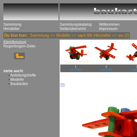
Sammlung
Sammlungskatalog
Willkommen
Hersteller
Seitenübersicht
Impressum
Du bist hier:
Sammlung
=>
Modelle
=>
nach BK-Hersteller
=>
sio
(2)
Kleinflugzeug
Regenbogen-Deko
1
2
Großbild
Großbild
Groß
siehe auch:
Anleitungshefte
Modelle
Baukästen