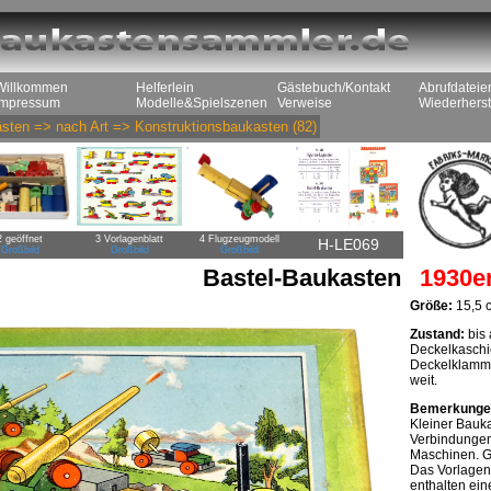
Willkommen
Helferlein
Gästebuch/Kontakt
Abrufdateie
Impressum
Modelle&Spielszenen
Verweise
Wiederherst
sten
=>
nach Art
=>
Konstruktionsbaukasten
(82)
2 geöffnet
3 Vorlagenblatt
4 Flugzeugmodell
H-LE069
Großbild
Großbild
Großbild
Bastel-Baukasten
1930e
Größe:
15,5 c
Zustand:
bis 
Deckelkaschie
Deckelklamme
weit.
Bemerkunge
Kleiner Bauka
Verbindungen
Maschinen. Gr
Das Vorlagenb
enthalten ein