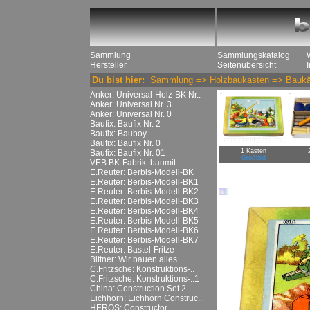
Sammlung
Sammlungskatalog
Hersteller
Seitenübersicht
Du bist hier:
Sammlung
=>
Holzbaukasten
=>
Baukä
Anker: Universal-Holz-BK Nr..
Anker: Universal Nr. 3
Anker: Universal Nr. 0
Baufix: Baufix Nr. 2
Baufix: Bauboy
Baufix: Baufix Nr. 0
1 Kasten
Baufix: Baufix Nr. 01
Großbild
VEB BK-Fabrik: baumit
E.Reuter: Berbis-Modell-BK
E.Reuter: Berbis-Modell-BK1
E.Reuter: Berbis-Modell-BK2
E.Reuter: Berbis-Modell-BK3
E.Reuter: Berbis-Modell-BK4
E.Reuter: Berbis-Modell-BK5
E.Reuter: Berbis-Modell-BK6
E.Reuter: Berbis-Modell-BK7
E.Reuter: Bastel-Fritze
Bittner: Wir bauen alles
C.Fritzsche: Konstruktions-..
C.Fritzsche: Konstruktions-..1
China: Construction Set 2
Eichhorn: Eichhorn Construc..
HEROS: Constructor