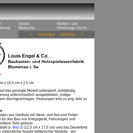
n
Suche
Marken- und
ellung
Bildsuche
Firmenlogo-Suche
<
vorheriges
nächstes
>
Louis Engel & Co.
Baukasten- und Holzspielwarenfabrik
Blumenau i. Sa
r
m x 10,5 cm x 2,5 cm
auf das gezeigte Modell unbespielt, vollständig.
rung unterschiedlich ausgeblieben, rostige
rn durchgeschlagen. Passungen teils zu eng, teils zu
n
sten aus Hartholz mit Steck- und Nut-und-Feder-
 für den Bau von Kriegsgerät, Fahrzeugen und
ößere Teile gebeizt.
latt (s.
Bild 3
) (12,5 cm x 17,5 cm) und das Deckelbild
e erkleckliche Anzahl militärischer Modelle - am