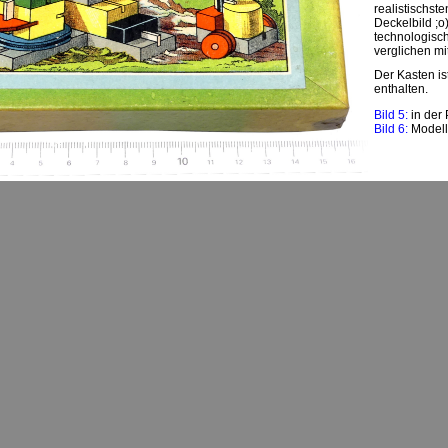
realistischst
Deckelbild ;o
technologisch
verglichen mi
Der Kasten ist
enthalten.
Bild 5:
in der 
Bild 6:
Model