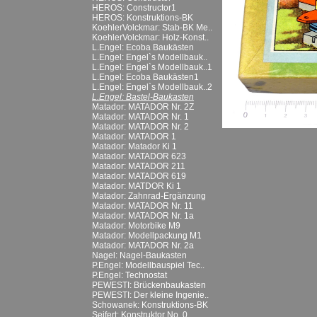
HEROS: Constructor1
HEROS: Konstruktions-BK
KoehlerVolckmar: Stab-BK Me..
KoehlerVolckmar: Holz-Konst..
L.Engel: Ecoba Baukästen
L.Engel: Engel`s Modellbauk..
L.Engel: Engel`s Modellbauk..1
L.Engel: Ecoba Baukästen1
L.Engel: Engel`s Modellbauk..2
L.Engel: Bastel-Baukasten
Matador: MATADOR Nr. 2Z
Matador: MATADOR Nr. 1
Matador: MATADOR Nr. 2
Matador: MATADOR 1
Matador: Matador Ki 1
Matador: MATADOR 623
Matador: MATADOR 211
Matador: MATADOR 619
Matador: MATDOR Ki 1
Matador: Zahnrad-Ergänzung
Matador: MATADOR Nr. 11
Matador: MATADOR Nr. 1a
Matador: Motorbike M9
Matador: Modellpackung M1
Matador: MATADOR Nr. 2a
Nagel: Nagel-Baukasten
P.Engel: Modellbauspiel Tec..
P.Engel: Technostat
PEWESTI: Brückenbaukasten
PEWESTI: Der kleine Ingenie..
Schowanek: Konstruktions-BK
Seifert: Konstruktor No. 0