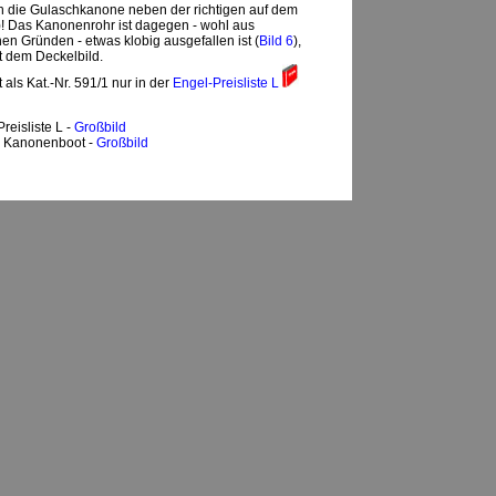
en die Gulaschkanone neben der richtigen auf dem
)! Das Kanonenrohr ist dagegen - wohl aus
en Gründen - etwas klobig ausgefallen ist (
Bild 6
),
t dem Deckelbild.
 als Kat.-Nr. 591/1 nur in der
Engel-Preisliste L
Preisliste L -
Großbild
l Kanonenboot -
Großbild