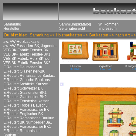
Sammlung
Sammlungskatalog
Willkommen
Hersteller
Seitenübersicht
Impressum
Du bist hier:
Sammlung
=>
Holzbaukasten
=>
Baukästen
=>
nach Art
=
aw: AW-Holzbaukasten
aw: AW-Fassaden-BK, Jugends..
VEB BK-Fabrik: Fenster-BK
VEB BK-Fabrik: Fenster-BK1
VEB BK-Fabrik: Holz-BK, pol..
VEB BK-Fabrik: Fenster-BK2
1 Kasten
2 geöffnet
3 aufges
E.Reuter: Deutscher BK
Großbild
Großbild
Groß
E.Reuter: Glasfenster-BK
E.Reuter: Renaissance Bauku..
E.Reuter: Gotische Baukunst
E.Reuter: Architekt. Kurzwe..
E.Reuter: Schweizer BK
E.Reuter: Glasfenster-BK1
E.Reuter: Glasfenster-BK2
E.Reuter: Fensterbaukasten
E.Reuter: Fröbels Bauschul..
E.Reuter: Französischer BK
E.Reuter: Englischer BK
E.Reuter: Romanische Baukun..
E.Reuter: BK Nürnberger Ba..
E.Reuter: Französischer BK1
E.Reuter: Romanische
Baukun..1