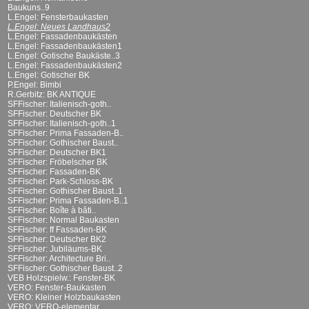
Baukuns..9
L.Engel: Fensterbaukasten
L.Engel: Neues Landhaus2
L.Engel: Fassadenbaukästen
L.Engel: Fassadenbaukästen1
L.Engel: Gotische Baukäste..3
L.Engel: Fassadenbaukästen2
L.Engel: Gotischer BK
P.Engel: Bimbi
R.Gerbitz: BK ANTIQUE
SFFischer: Italienisch-goth..
SFFischer: Deutscher BK
SFFischer: Italienisch-goth..1
SFFischer: Prima Fassaden-B..
SFFischer: Gothischer Baust..
SFFischer: Deutscher BK1
SFFischer: Fröbelscher BK
SFFischer: Fassaden-BK
SFFischer: Park-Schloss-BK
SFFischer: Gothischer Baust..1
SFFischer: Prima Fassaden-B..1
SFFischer: Boîte à bâti..
SFFischer: Normal Baukasten
SFFischer: ff Fassaden-BK
SFFischer: Deutscher BK2
SFFischer: Jubiläums-BK
SFFischer: Architecture Bri..
SFFischer: Gothischer Baust..2
VEB Holzspielw.: Fenster-BK
VERO: Fenster-Baukasten
VERO: Kleiner Holzbaukasten
VERO: VERO-elementar