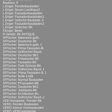
Baukuns..9
L.Engel: Fensterbaukasten
L.Engel: Neues Landhaus2
L.Engel: Fassadenbaukästen
L.Engel: Fassadenbaukästen1
L.Engel: Gotische Baukäste..3
L.Engel: Fassadenbaukästen2
L.Engel: Gotischer BK
P.Engel: Bimbi
R.Gerbitz: BK ANTIQUE
SFFischer: Italienisch-goth..
SFFischer: Deutscher BK
SFFischer: Italienisch-goth..1
SFFischer: Prima Fassaden-B..
SFFischer: Gothischer Baust..
SFFischer: Deutscher BK1
SFFischer: Fröbelscher BK
SFFischer: Fassaden-BK
SFFischer: Park-Schloss-BK
SFFischer: Gothischer Baust..1
SFFischer: Prima Fassaden-B..1
SFFischer: Boîte à bâti..
SFFischer: Normal Baukasten
SFFischer: ff Fassaden-BK
SFFischer: Deutscher BK2
SFFischer: Jubiläums-BK
SFFischer: Architecture Bri..
SFFischer: Gothischer Baust..2
VEB Holzspielw.: Fenster-BK
VERO: Fenster-Baukasten
VERO: Kleiner Holzbaukasten
VERO: VERO-elementar