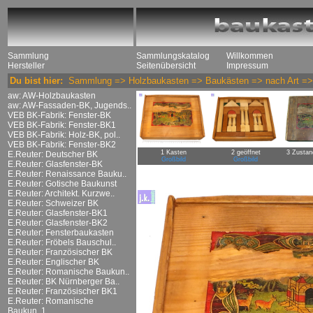
Sammlung
Sammlungskatalog
Willkommen
Hersteller
Seitenübersicht
Impressum
Du bist hier:
Sammlung
=>
Holzbaukasten
=>
Baukästen
=>
nach Art
=
aw: AW-Holzbaukasten
aw: AW-Fassaden-BK, Jugends..
VEB BK-Fabrik: Fenster-BK
VEB BK-Fabrik: Fenster-BK1
VEB BK-Fabrik: Holz-BK, pol..
VEB BK-Fabrik: Fenster-BK2
1 Kasten
2 geöffnet
3 Zustan
E.Reuter: Deutscher BK
Großbild
Großbild
E.Reuter: Glasfenster-BK
E.Reuter: Renaissance Bauku..
E.Reuter: Gotische Baukunst
E.Reuter: Architekt. Kurzwe..
E.Reuter: Schweizer BK
E.Reuter: Glasfenster-BK1
E.Reuter: Glasfenster-BK2
E.Reuter: Fensterbaukasten
E.Reuter: Fröbels Bauschul..
E.Reuter: Französischer BK
E.Reuter: Englischer BK
E.Reuter: Romanische Baukun..
E.Reuter: BK Nürnberger Ba..
E.Reuter: Französischer BK1
E.Reuter: Romanische
Baukun..1