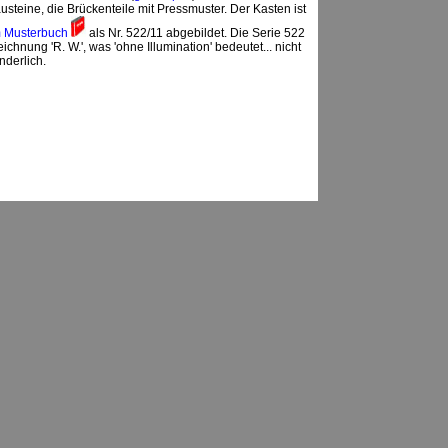
teine, die Brückenteile mit Pressmuster. Der Kasten ist
em Musterbuch
als Nr. 522/11 abgebildet. Die Serie 522
ichnung 'R. W.', was 'ohne Illumination' bedeutet... nicht
nderlich.