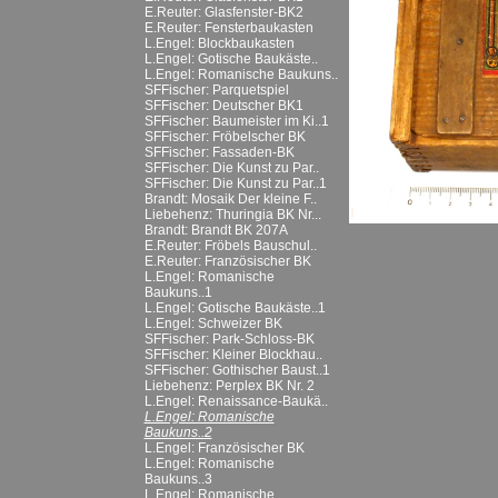
E.Reuter: Glasfenster-BK2
E.Reuter: Fensterbaukasten
L.Engel: Blockbaukasten
L.Engel: Gotische Baukäste..
L.Engel: Romanische Baukuns..
SFFischer: Parquetspiel
SFFischer: Deutscher BK1
SFFischer: Baumeister im Ki..1
SFFischer: Fröbelscher BK
SFFischer: Fassaden-BK
SFFischer: Die Kunst zu Par..
SFFischer: Die Kunst zu Par..1
Brandt: Mosaik Der kleine F..
Liebehenz: Thuringia BK Nr...
Brandt: Brandt BK 207A
E.Reuter: Fröbels Bauschul..
E.Reuter: Französischer BK
L.Engel: Romanische
Baukuns..1
L.Engel: Gotische Baukäste..1
L.Engel: Schweizer BK
SFFischer: Park-Schloss-BK
SFFischer: Kleiner Blockhau..
SFFischer: Gothischer Baust..1
Liebehenz: Perplex BK Nr. 2
L.Engel: Renaissance-Baukä..
L.Engel: Romanische
Baukuns..2
L.Engel: Französischer BK
L.Engel: Romanische
Baukuns..3
L.Engel: Romanische