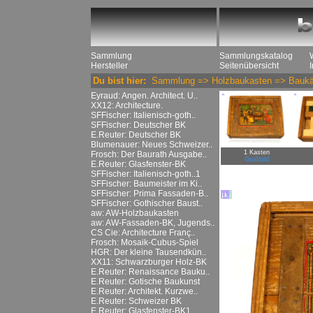
Sammlung
Sammlungskatalog
Hersteller
Seitenübersicht
Du bist hier:
Sammlung
=>
Holzbaukasten
=>
Baukä
Eyraud: Angen. Architect. U..
XX12: Architecture.
SFFischer: Italienisch-goth..
SFFischer: Deutscher BK
E.Reuter: Deutscher BK
Blumenauer: Neues Schweizer..
1 Kasten
Frosch: Der Baurath Ausgabe..
Großbild
E.Reuter: Glasfenster-BK
SFFischer: Italienisch-goth..1
SFFischer: Baumeister im Ki..
SFFischer: Prima Fassaden-B..
SFFischer: Gothischer Baust..
aw: AW-Holzbaukasten
aw: AW-Fassaden-BK, Jugends..
CS Cie: Architecture Franç..
Frosch: Mosaik-Cubus-Spiel
HGR: Der kleine Tausendkün..
XX11: Schwarzburger Holz-BK
E.Reuter: Renaissance Bauku..
E.Reuter: Gotische Baukunst
E.Reuter: Architekt. Kurzwe..
E.Reuter: Schweizer BK
E.Reuter: Glasfenster-BK1