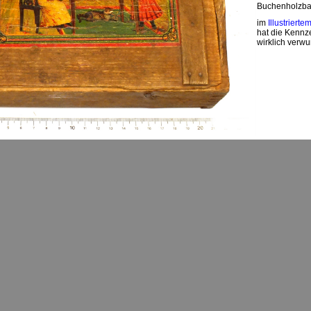
Buchenholzbaus
im
Illustriert
hat die Kennze
wirklich verwu