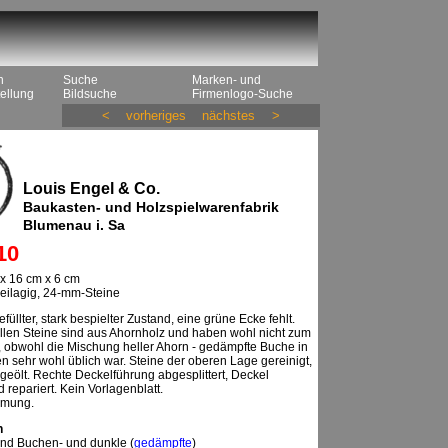
n
Suche
Marken- und
ellung
Bildsuche
Firmenlogo-Suche
<
vorheriges
nächstes
>
Louis Engel & Co.
Baukasten- und Holzspielwarenfabrik
Blumenau i. Sa
10
x 16 cm x 6 cm
weilagig, 24-mm-Steine
füllter, stark bespielter Zustand, eine grüne Ecke fehlt.
llen Steine sind aus Ahornholz und haben wohl nicht zum
, obwohl die Mischung heller Ahorn - gedämpfte Buche in
 sehr wohl üblich war. Steine der oberen Lage gereinigt,
geölt. Rechte Deckelführung abgesplittert, Deckel
repariert. Kein Vorlagenblatt.
umung.
n
und Buchen- und dunkle (
gedämpfte
)