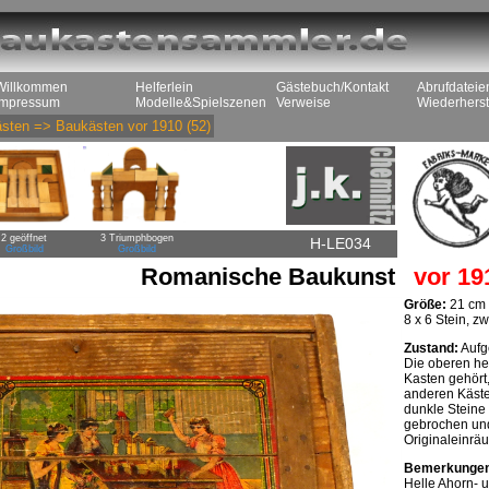
Willkommen
Helferlein
Gästebuch/Kontakt
Abrufdateie
Impressum
Modelle&Spielszenen
Verweise
Wiederherst
sten
=>
Baukästen vor 1910
(52)
2 geöffnet
3 Triumphbogen
H-LE034
Großbild
Großbild
Romanische Baukunst
vor 19
Größe:
21 cm 
8 x 6 Stein, z
Zustand:
Aufge
Die oberen he
Kasten gehört
anderen Kästen
dunkle Steine 
gebrochen und 
Originaleinrä
Bemerkunge
Helle Ahorn- 