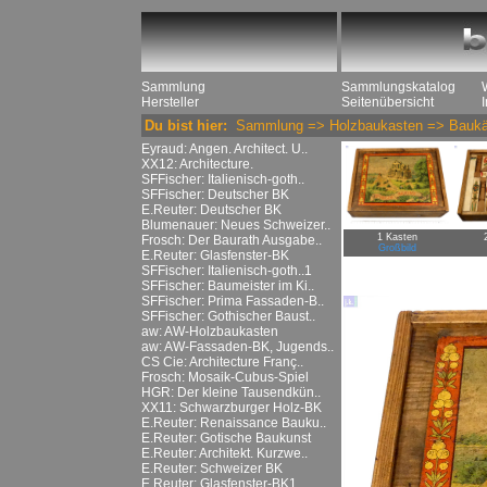
Sammlung
Sammlungskatalog
Hersteller
Seitenübersicht
Du bist hier:
Sammlung
=>
Holzbaukasten
=>
Baukä
Eyraud: Angen. Architect. U..
XX12: Architecture.
SFFischer: Italienisch-goth..
SFFischer: Deutscher BK
E.Reuter: Deutscher BK
Blumenauer: Neues Schweizer..
1 Kasten
Frosch: Der Baurath Ausgabe..
Großbild
E.Reuter: Glasfenster-BK
SFFischer: Italienisch-goth..1
SFFischer: Baumeister im Ki..
SFFischer: Prima Fassaden-B..
SFFischer: Gothischer Baust..
aw: AW-Holzbaukasten
aw: AW-Fassaden-BK, Jugends..
CS Cie: Architecture Franç..
Frosch: Mosaik-Cubus-Spiel
HGR: Der kleine Tausendkün..
XX11: Schwarzburger Holz-BK
E.Reuter: Renaissance Bauku..
E.Reuter: Gotische Baukunst
E.Reuter: Architekt. Kurzwe..
E.Reuter: Schweizer BK
E.Reuter: Glasfenster-BK1