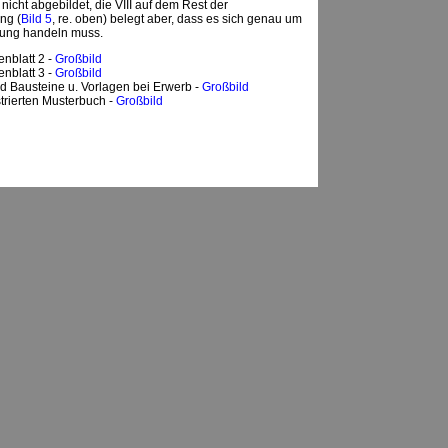
nicht abgebildet, die VIII auf dem Rest der
ng (
Bild 5
, re. oben) belegt aber, dass es sich genau um
tung handeln muss.
enblatt 2 -
Großbild
enblatt 3 -
Großbild
d Bausteine u. Vorlagen bei Erwerb -
Großbild
strierten Musterbuch -
Großbild