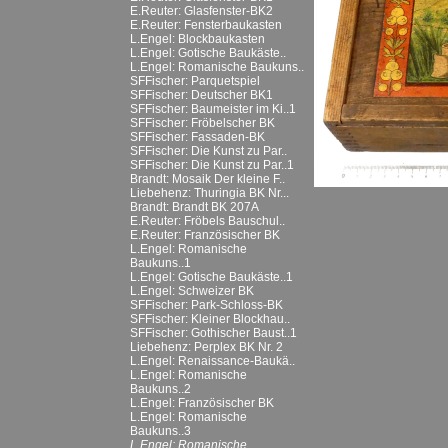
E.Reuter: Glasfenster-BK2
E.Reuter: Fensterbaukasten
L.Engel: Blockbaukasten
L.Engel: Gotische Baukäste..
L.Engel: Romanische Baukuns..
SFFischer: Parquetspiel
SFFischer: Deutscher BK1
SFFischer: Baumeister im Ki..1
SFFischer: Fröbelscher BK
SFFischer: Fassaden-BK
SFFischer: Die Kunst zu Par..
SFFischer: Die Kunst zu Par..1
Brandt: Mosaik Der kleine F..
Liebehenz: Thuringia BK Nr...
Brandt: Brandt BK 207A
E.Reuter: Fröbels Bauschul..
E.Reuter: Französischer BK
L.Engel: Romanische
Baukuns..1
L.Engel: Gotische Baukäste..1
L.Engel: Schweizer BK
SFFischer: Park-Schloss-BK
SFFischer: Kleiner Blockhau..
SFFischer: Gothischer Baust..1
Liebehenz: Perplex BK Nr. 2
L.Engel: Renaissance-Baukä..
L.Engel: Romanische
Baukuns..2
L.Engel: Französischer BK
L.Engel: Romanische
Baukuns..3
L.Engel: Romanische