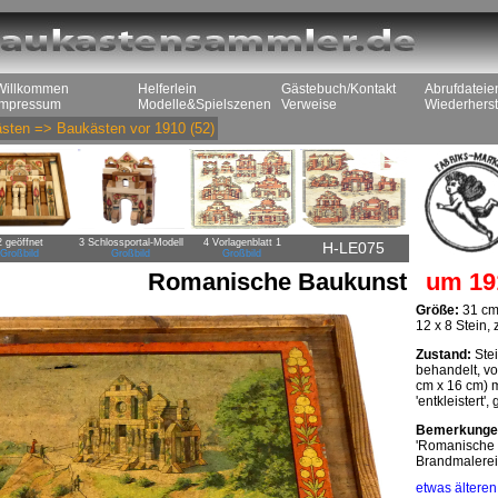
Willkommen
Helferlein
Gästebuch/Kontakt
Abrufdateie
Impressum
Modelle&Spielszenen
Verweise
Wiederherst
sten
=>
Baukästen vor 1910
(52)
2 geöffnet
3 Schlossportal-Modell
4 Vorlagenblatt 1
H-LE075
Großbild
Großbild
Großbild
Romanische Baukunst
um 19
Größe:
31 cm
12 x 8 Stein,
Zustand:
Stei
behandelt, vo
cm x 16 cm) m
'entkleistert'
Bemerkunge
'Romanische B
Brandmalerei 
etwas ältere