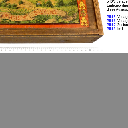
540/8 gerade 
Einlegeordnu
diese Ausrüs
Bild 5:
Vorlag
Bild 6:
Vorlag
Bild 7:
Zustan
Bild 8:
im Illu