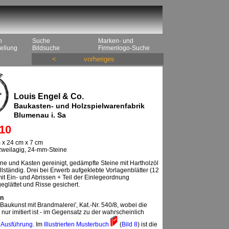
n
Suche
Marken- und
ellung
Bildsuche
Firmenlogo-Suche
<
vorheriges
Louis Engel & Co.
Baukasten- und Holzspielwarenfabrik
Blumenau i. Sa
10
 x 24 cm x 7 cm
 zweilagig, 24-mm-Steine
ne und Kasten gereinigt, gedämpfte Steine mit Hartholzöl
llständig. Drei bei Erwerb aufgeklebte Vorlagenblätter (12
it Ein- und Abrissen + Teil der Einlegeordnung
, geglättet und Risse gesichert.
n
aukunst mit Brandmalerei', Kat.-Nr. 540/8, wobei die
nur imitiert ist - im Gegensatz zu der wahrscheinlich
n Ausführung
. Im
Illustrierten Musterbuch
(
Bild 8
) ist die