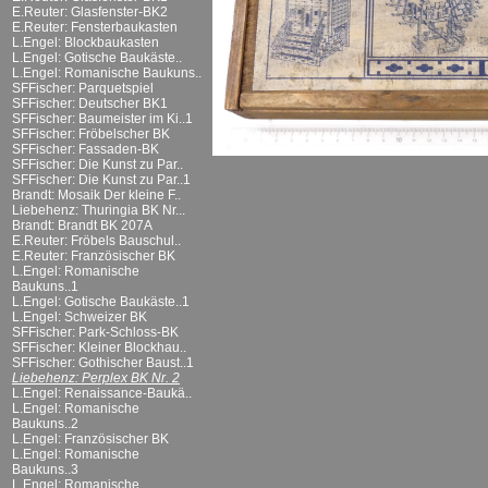
E.Reuter: Glasfenster-BK2
E.Reuter: Fensterbaukasten
L.Engel: Blockbaukasten
L.Engel: Gotische Baukäste..
L.Engel: Romanische Baukuns..
SFFischer: Parquetspiel
SFFischer: Deutscher BK1
SFFischer: Baumeister im Ki..1
SFFischer: Fröbelscher BK
SFFischer: Fassaden-BK
SFFischer: Die Kunst zu Par..
SFFischer: Die Kunst zu Par..1
Brandt: Mosaik Der kleine F..
Liebehenz: Thuringia BK Nr...
Brandt: Brandt BK 207A
E.Reuter: Fröbels Bauschul..
E.Reuter: Französischer BK
L.Engel: Romanische
Baukuns..1
L.Engel: Gotische Baukäste..1
L.Engel: Schweizer BK
SFFischer: Park-Schloss-BK
SFFischer: Kleiner Blockhau..
SFFischer: Gothischer Baust..1
Liebehenz: Perplex BK Nr. 2
L.Engel: Renaissance-Baukä..
L.Engel: Romanische
Baukuns..2
L.Engel: Französischer BK
L.Engel: Romanische
Baukuns..3
L.Engel: Romanische