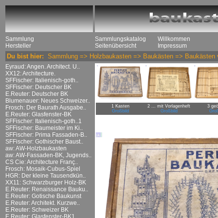
Sammlung
Sammlungskatalog
Willkommen
Hersteller
Seitenübersicht
Impressum
Du bist hier:
Sammlung
=>
Holzbaukasten
=>
Baukästen
=>
Baukästen 
Eyraud: Angen. Architect. U..
XX12: Architecture.
SFFischer: Italienisch-goth..
SFFischer: Deutscher BK
E.Reuter: Deutscher BK
Blumenauer: Neues Schweizer..
1 Kasten
2 ... mit Vorlagenheft
3 geö
Frosch: Der Baurath Ausgabe..
Großbild
Großbild
Groß
E.Reuter: Glasfenster-BK
SFFischer: Italienisch-goth..1
SFFischer: Baumeister im Ki..
SFFischer: Prima Fassaden-B..
SFFischer: Gothischer Baust..
aw: AW-Holzbaukasten
aw: AW-Fassaden-BK, Jugends..
CS Cie: Architecture Franç..
Frosch: Mosaik-Cubus-Spiel
HGR: Der kleine Tausendkün..
XX11: Schwarzburger Holz-BK
E.Reuter: Renaissance Bauku..
E.Reuter: Gotische Baukunst
E.Reuter: Architekt. Kurzwe..
E.Reuter: Schweizer BK
E.Reuter: Glasfenster-BK1