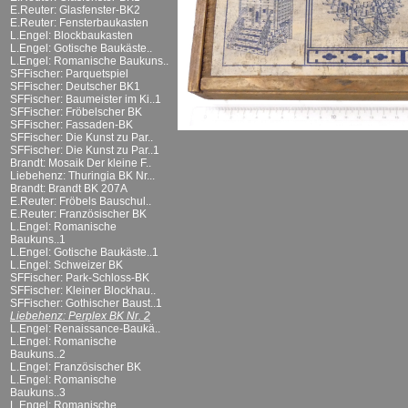
E.Reuter: Glasfenster-BK2
E.Reuter: Fensterbaukasten
L.Engel: Blockbaukasten
L.Engel: Gotische Baukäste..
L.Engel: Romanische Baukuns..
SFFischer: Parquetspiel
SFFischer: Deutscher BK1
SFFischer: Baumeister im Ki..1
SFFischer: Fröbelscher BK
SFFischer: Fassaden-BK
SFFischer: Die Kunst zu Par..
SFFischer: Die Kunst zu Par..1
Brandt: Mosaik Der kleine F..
Liebehenz: Thuringia BK Nr...
Brandt: Brandt BK 207A
E.Reuter: Fröbels Bauschul..
E.Reuter: Französischer BK
L.Engel: Romanische
Baukuns..1
L.Engel: Gotische Baukäste..1
L.Engel: Schweizer BK
SFFischer: Park-Schloss-BK
SFFischer: Kleiner Blockhau..
SFFischer: Gothischer Baust..1
Liebehenz: Perplex BK Nr. 2
L.Engel: Renaissance-Baukä..
L.Engel: Romanische
Baukuns..2
L.Engel: Französischer BK
L.Engel: Romanische
Baukuns..3
L.Engel: Romanische