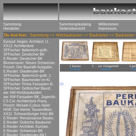
Sammlung
Sammlungskatalog
Willkommen
Hersteller
Seitenübersicht
Impressum
Du bist hier:
Sammlung
=>
Holzbaukasten
=>
Baukästen
=>
Baukästen 
Eyraud: Angen. Architect. U..
XX12: Architecture.
SFFischer: Italienisch-goth..
SFFischer: Deutscher BK
E.Reuter: Deutscher BK
Blumenauer: Neues Schweizer..
1 Kasten
2 ... mit Vorlagenheft
3 geö
Frosch: Der Baurath Ausgabe..
Großbild
Großbild
Groß
E.Reuter: Glasfenster-BK
SFFischer: Italienisch-goth..1
SFFischer: Baumeister im Ki..
SFFischer: Prima Fassaden-B..
SFFischer: Gothischer Baust..
aw: AW-Holzbaukasten
aw: AW-Fassaden-BK, Jugends..
CS Cie: Architecture Franç..
Frosch: Mosaik-Cubus-Spiel
HGR: Der kleine Tausendkün..
XX11: Schwarzburger Holz-BK
E.Reuter: Renaissance Bauku..
E.Reuter: Gotische Baukunst
E.Reuter: Architekt. Kurzwe..
E.Reuter: Schweizer BK
E.Reuter: Glasfenster-BK1