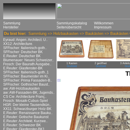
Sammlung
Sammlungskatalog
Willkommen
Hersteller
Seitenübersicht
Impressum
Du bist hier:
Sammlung
=>
Holzbaukasten
=>
Baukästen
=>
Baukästen 
Eyraud: Angen. Architect. U..
XX12: Architecture.
SFFischer: Italienisch-goth..
SFFischer: Deutscher BK
E.Reuter: Deutscher BK
Blumenauer: Neues Schweizer..
1 Kasten
2 geöffnet
3 Anleit
Frosch: Der Baurath Ausgabe..
Großbild
Großbild
Groß
E.Reuter: Glasfenster-BK
T
SFFischer: Italienisch-goth..1
SFFischer: Baumeister im Ki..
SFFischer: Prima Fassaden-B..
SFFischer: Gothischer Baust..
aw: AW-Holzbaukasten
aw: AW-Fassaden-BK, Jugends..
CS Cie: Architecture Franç..
Frosch: Mosaik-Cubus-Spiel
HGR: Der kleine Tausendkün..
XX11: Schwarzburger Holz-BK
E.Reuter: Renaissance Bauku..
E.Reuter: Gotische Baukunst
E.Reuter: Architekt. Kurzwe..
E.Reuter: Schweizer BK
E.Reuter: Glasfenster-BK1