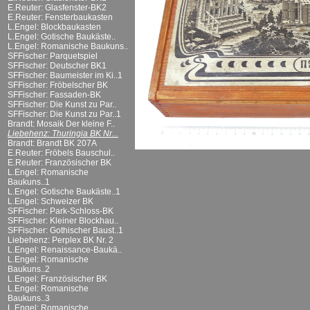
E.Reuter: Glasfenster-BK2
E.Reuter: Fensterbaukasten
L.Engel: Blockbaukasten
L.Engel: Gotische Baukäste..
L.Engel: Romanische Baukuns..
SFFischer: Parquetspiel
SFFischer: Deutscher BK1
SFFischer: Baumeister im Ki..1
SFFischer: Fröbelscher BK
SFFischer: Fassaden-BK
SFFischer: Die Kunst zu Par..
SFFischer: Die Kunst zu Par..1
Brandt: Mosaik Der kleine F..
Liebehenz: Thuringia BK Nr...
Brandt: Brandt BK 207A
E.Reuter: Fröbels Bauschul..
E.Reuter: Französischer BK
L.Engel: Romanische
Baukuns..1
L.Engel: Gotische Baukäste..1
L.Engel: Schweizer BK
SFFischer: Park-Schloss-BK
SFFischer: Kleiner Blockhau..
SFFischer: Gothischer Baust..1
Liebehenz: Perplex BK Nr. 2
L.Engel: Renaissance-Baukä..
L.Engel: Romanische
Baukuns..2
L.Engel: Französischer BK
L.Engel: Romanische
Baukuns..3
L.Engel: Romanische