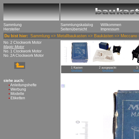
Sammlung
Sammlungskatalog
Willkommen
Hersteller
Seitenübersicht
Impressum
Du bist hier:
Sammlung
=>
Metallbaukasten
=>
Baukästen
=>
Meccano
No. 2 Clockwork Motor
Magic Motor
No. 1 Clockwork Motor
No. 2A Clockwork Motor
1 Kasten
2 ausgepackt
3 
Großbild
Großbild
Groß
siehe auch:
Anleitungshefte
Werbung
Modelle
Etiketten