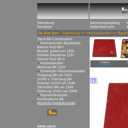
Sammlung
Sammlungskatalog
Hersteller
Seitenübersicht
Du bist hier:
Sammlung
=>
Holzbaukasten
=>
Baukä
Steck-BK Combination
Perlmännchen-Baukästen
Kleiner Holz-BK I
Mosaik, poliert um 1930
Polierte Bausteine 1297
Kleiner Holz-BK II
1 Karton
Autobaukasten
Großbild
Motorrad-BK 1322
Schweizer-Häuserbaukasten
Flugzeug-BK um 1942
Schiff- u. Fahrzeug-BK
Roboter 10204 um 1948
Steckstein-BK um 1948
Güterzug 10401 um 1948
Figurensteckspiel
Konstruktions-BK
Maskotts Faedelkassette
siehe auch: