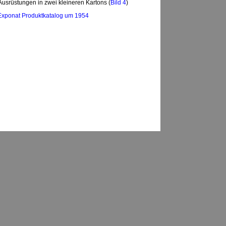
 Ausrüstungen in zwei kleineren Kartons (
Bild 4
)
Exponat Produktkatalog um 1954