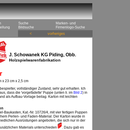
n
Suche
Marken- und
ellung
Bildsuche
Firmenlogo-Suche
<
vorheriges
J. Schowanek KG Piding, Obb.
Holzspielwarenfabrikation
r
 x 23 cm x 2,5 cm
espielter, vollständiger Zustand, sehr gut erhalten. Ich
us, dass die 'vorgefädelte' Puppe (unten li. im
Bild 2
) in
nd als Aufbau-Vorlage beilag. Karton mit leichten
en
l-Baukasten, Kat.-Nr. 10726/4, mit vier fertigen Puppen
chem Perlen- und Faden-Material. Der Karton wurde in
hiedlichen Ausrüstungen angeboten, die sich nur in der
usätzlichen Materials unterschieden
. Dazu gab es