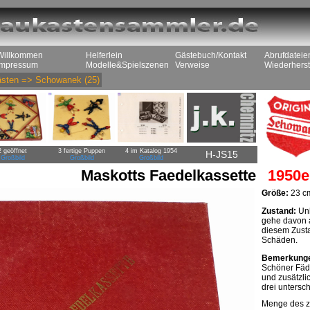
Willkommen
Helferlein
Gästebuch/Kontakt
Abrufdateie
Impressum
Modelle&Spielszenen
Verweise
Wiederherst
sten
=>
Schowanek
(25)
2 geöffnet
3 fertige Puppen
4 im Katalog 1954
H-JS15
Großbild
Großbild
Großbild
Maskotts Faedelkassette
1950e
Größe:
23 cm
Zustand:
Unb
gehe davon a
diesem Zusta
Schäden.
Bemerkung
Schöner Fäde
und zusätzli
drei untersc
Menge des z