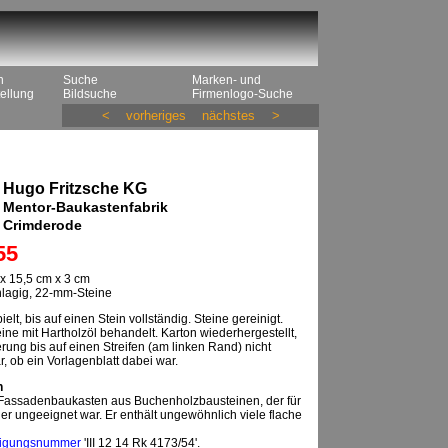
n
Suche
Marken- und
ellung
Bildsuche
Firmenlogo-Suche
<
vorheriges
nächstes
>
Hugo Fritzsche KG
Mentor-Baukastenfabrik
Crimderode
55
x 15,5 cm x 3 cm
inlagig, 22-mm-Steine
elt, bis auf einen Stein vollständig. Steine gereinigt.
ne mit Hartholzöl behandelt. Karton wiederhergestellt,
ung bis auf einen Streifen (am linken Rand) nicht
ar, ob ein Vorlagenblatt dabei war.
n
 Fassadenbaukasten aus Buchenholzbausteinen, der für
er ungeeignet war. Er enthält ungewöhnlich viele flache
igungsnummer
'III 12 14 Rk 4173/54'.