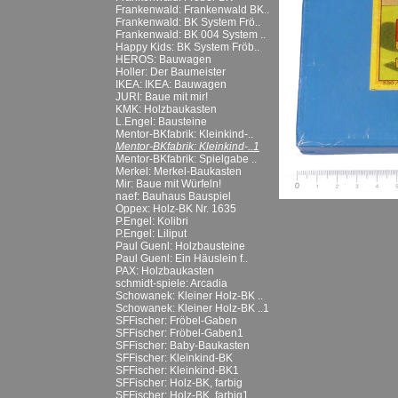
Frankenwald: Frankenwald BK..
Frankenwald: BK System Frö..
Frankenwald: BK 004 System ..
Happy Kids: BK System Fröb..
HEROS: Bauwagen
Holler: Der Baumeister
IKEA: IKEA: Bauwagen
JURI: Baue mit mir!
KMK: Holzbaukasten
L.Engel: Bausteine
Mentor-BKfabrik: Kleinkind-..
Mentor-BKfabrik: Kleinkind-..1
Mentor-BKfabrik: Spielgabe ..
Merkel: Merkel-Baukasten
Mir: Baue mit Würfeln!
naef: Bauhaus Bauspiel
Oppex: Holz-BK Nr. 1635
P.Engel: Kolibri
P.Engel: Liliput
Paul Guenl: Holzbausteine
Paul Guenl: Ein Häuslein f..
PAX: Holzbaukasten
schmidt-spiele: Arcadia
Schowanek: Kleiner Holz-BK ..
Schowanek: Kleiner Holz-BK ..1
SFFischer: Fröbel-Gaben
SFFischer: Fröbel-Gaben1
SFFischer: Baby-Baukasten
SFFischer: Kleinkind-BK
SFFischer: Kleinkind-BK1
SFFischer: Holz-BK, farbig
SFFischer: Holz-BK, farbig1