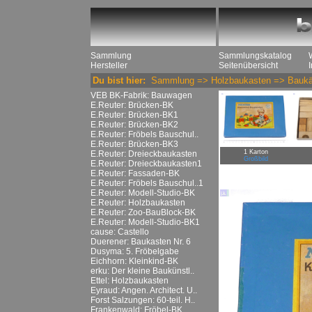
Sammlung
Sammlungskatalog
Hersteller
Seitenübersicht
Du bist hier:
Sammlung
=>
Holzbaukasten
=>
Baukä
VEB BK-Fabrik: Bauwagen
E.Reuter: Brücken-BK
E.Reuter: Brücken-BK1
E.Reuter: Brücken-BK2
E.Reuter: Fröbels Bauschul..
E.Reuter: Brücken-BK3
1 Karton
E.Reuter: Dreieckbaukasten
Großbild
E.Reuter: Dreieckbaukasten1
E.Reuter: Fassaden-BK
E.Reuter: Fröbels Bauschul..1
E.Reuter: Modell-Studio-BK
E.Reuter: Holzbaukasten
E.Reuter: Zoo-BauBlock-BK
E.Reuter: Modell-Studio-BK1
cause: Castello
Duerener: Baukasten Nr. 6
Dusyma: 5. Fröbelgabe
Eichhorn: Kleinkind-BK
erku: Der kleine Baukünstl..
Ettel: Holzbaukasten
Eyraud: Angen. Architect. U..
Forst Salzungen: 60-teil. H..
Frankenwald: Fröbel-BK