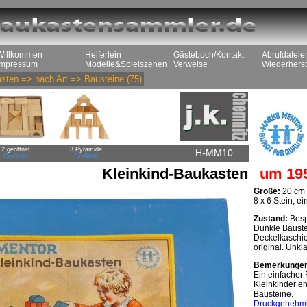
Willkommen
Helferlein
Gästebuch/Kontakt
Abrufdateie
Impressum
Modelle&Spielszenen
Verweise
Wiederherst
sten
=>
nach Art
=>
Bausteine
(75)
2 geöffnet
3 Pyramide
H-MM10
Großbild
Großbild
Kleinkind-Baukasten
um 19
Größe:
20 cm 
8 x 6 Stein, e
Zustand:
Bespi
Dunkle Baustei
Deckelkaschier
original. Unkl
Bemerkunge
Ein einfacher
Kleinkinder eh
Bausteine.
Druckgenehm