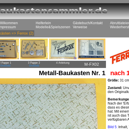
Willkommen
Helferlein
Gästebuch/Kontakt
Abrufdateie
Impressum
Modelle&Spielszenen
Verweise
Wiederherst
kästen
=>
Ferrox
(2)
2 Pappe 1
3 Pappe 2
4 Anleitung
M-FX02
Großbild
Großbild
Metall-Baukasten Nr. 1
nach 
Größe:
31 cm
Zustand:
Unvo
den Originalk
Bemerkunge
Nach der 'Er
dass es dies
hat. Mit einem
ist auch das 
verfügbaren A
Bild 5:
Inhalt,