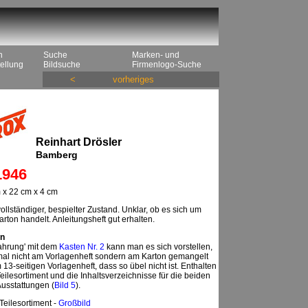
n
Suche
Marken- und
ellung
Bildsuche
Firmenlogo-Suche
<
vorheriges
Reinhart Drösler
Bamberg
1946
 x 22 cm x 4 cm
llständiger, bespielter Zustand. Unklar, ob es sich um
arton handelt. Anleitungsheft gut erhalten.
n
fahrung' mit dem
Kasten Nr. 2
kann man es sich vorstellen,
mal nicht am Vorlagenheft sondern am Karton gemangelt
 13-seitigen Vorlagenheft, dass so übel nicht ist. Enthalten
Teilesortiment und die Inhaltsverzeichnisse für die beiden
usstattungen (
Bild 5
).
 Teilesortiment -
Großbild