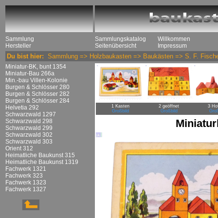
Sammlung
Sammlungskatalog
Willkommen
Hersteller
Seitenübersicht
Impressum
Du bist hier:
Sammlung
=>
Holzbaukasten
=>
Baukästen
=>
S. F. Fisch
Miniatur-BK, bunt 1354
Miniatur-Bau 266a
Min.-bau Villen-Kolonie
Burgen & Schlösser 280
Burgen & Schlösser 282
Burgen & Schlösser 284
1 Kasten
2 geöffnet
3 Ho
Helvetia 292
Großbild
Großbild
Groß
Schwarzwald 1297
Miniatur
Schwarzwald 298
Schwarzwald 299
Schwarzwald 302
Schwarzwald 303
Orient 312
Heimatliche Baukunst 315
Heimatliche Baukunst 1319
Fachwerk 1321
Fachwerk 323
Fachwerk 1323
Fachwerk 1327