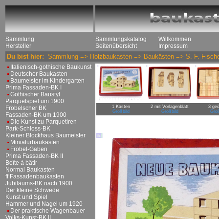
Sammlung
Sammlungskatalog
Willkommen
Hersteller
Seitenübersicht
Impressum
Du bist hier:
Sammlung
=>
Holzbaukasten
=>
Baukästen
=>
S. F. Fisch
Italienisch-gothische Baukunst
Deutscher Baukasten
Baumeister im Kindergarten
Prima Fassaden-BK I
Gothischer Baustyl
Parquetspiel um 1900
1 Kasten
2 mit Vorlagenblatt
3 geö
Fröbelscher BK
Großbild
Großbild
Groß
Fassaden-BK um 1900
Die Kunst zu Parquetiren
Park-Schloss-BK
Kleiner Blockhaus Baumeister
Miniaturbaukästen
Fröbel-Gaben
Prima Fassaden-BK II
Boîte à bâtir
Normal Baukasten
ff Fassadenbaukasten
Jubiläums-BK nach 1900
Der kleine Schwede
Kunst und Spiel
Hammer und Nagel um 1920
Der praktische Wagenbauer
Volks-Kunst-BK II