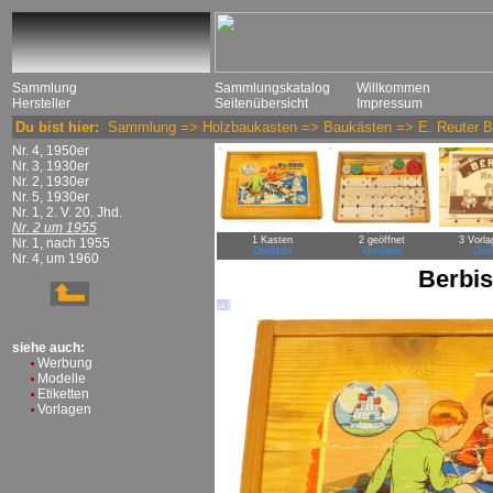
Sammlung
Sammlungskatalog
Willkommen
Hersteller
Seitenübersicht
Impressum
Du bist hier:
Sammlung
=>
Holzbaukasten
=>
Baukästen
=>
E. Reuter 
Nr. 4, 1950er
Nr. 3, 1930er
Nr. 2, 1930er
Nr. 5, 1930er
Nr. 1, 2. V. 20. Jhd.
Nr. 2 um 1955
1 Kasten
2 geöffnet
3 Vorla
Nr. 1, nach 1955
Großbild
Großbild
Groß
Nr. 4, um 1960
Berbis
siehe auch:
Werbung
Modelle
Etiketten
Vorlagen