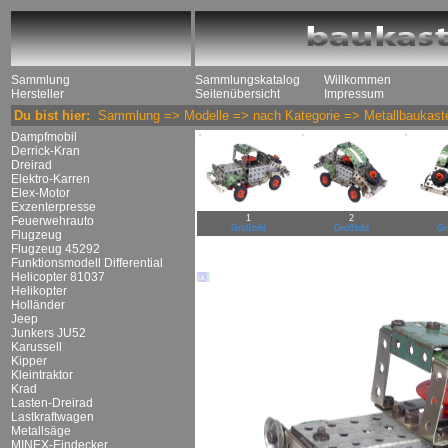
Sammlung
Sammlungskatalog
Willkommen
Hersteller
Seitenübersicht
Impressum
Du bist hier:
Sammlung
=>
Modelle
=>
nach Kategorie
=>
Metallbaukast
Dampfmobil
Derrick-Kran
Dreirad
Elektro-Karren
Elex-Motor
Exzenterpresse
1
2
Feuerwehrauto
Großbild
Großbild
Gr
Flugzeug
Flugzeug 45292
Funktionsmodell Differential
Helicopter 81037
Helikopter
Holländer
Jeep
Junkers JU52
Karussell
Kipper
Kleintraktor
Krad
Lasten-Dreirad
Lastkraftwagen
Metallsäge
MINEX-Eindecker