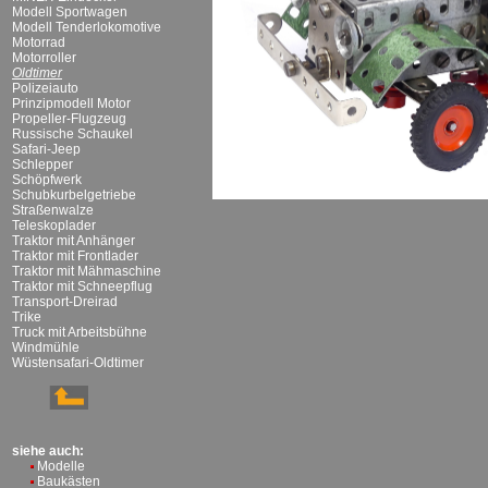
Modell Sportwagen
Modell Tenderlokomotive
Motorrad
Motorroller
Oldtimer
Polizeiauto
Prinzipmodell Motor
Propeller-Flugzeug
Russische Schaukel
Safari-Jeep
Schlepper
Schöpfwerk
Schubkurbelgetriebe
Straßenwalze
Teleskoplader
Traktor mit Anhänger
Traktor mit Frontlader
Traktor mit Mähmaschine
Traktor mit Schneepflug
Transport-Dreirad
Trike
Truck mit Arbeitsbühne
Windmühle
Wüstensafari-Oldtimer
siehe auch:
Modelle
Baukästen