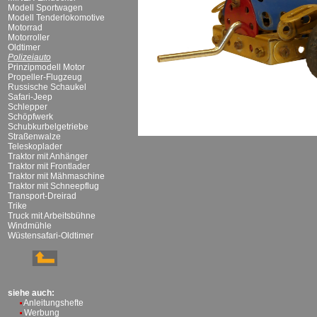
Modell Sportwagen
Modell Tenderlokomotive
Motorrad
Motorroller
Oldtimer
Polizeiauto
Prinzipmodell Motor
Propeller-Flugzeug
Russische Schaukel
Safari-Jeep
Schlepper
Schöpfwerk
Schubkurbelgetriebe
Straßenwalze
Teleskoplader
Traktor mit Anhänger
Traktor mit Frontlader
Traktor mit Mähmaschine
Traktor mit Schneepflug
Transport-Dreirad
Trike
Truck mit Arbeitsbühne
Windmühle
Wüstensafari-Oldtimer
siehe auch:
Anleitungshefte
Werbung