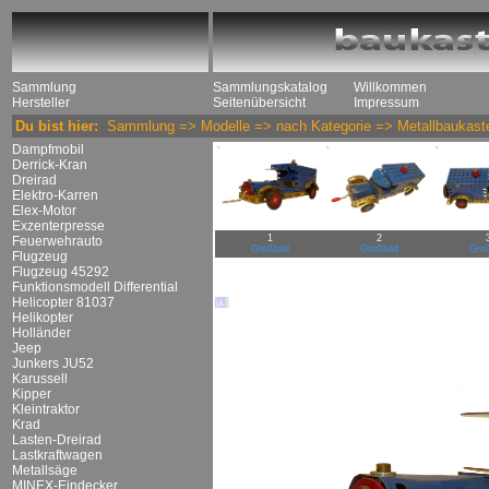
Sammlung
Sammlungskatalog
Willkommen
Hersteller
Seitenübersicht
Impressum
Du bist hier:
Sammlung
=>
Modelle
=>
nach Kategorie
=>
Metallbaukast
Dampfmobil
Derrick-Kran
Dreirad
Elektro-Karren
Elex-Motor
Exzenterpresse
1
2
Feuerwehrauto
Großbild
Großbild
Groß
Flugzeug
Flugzeug 45292
Funktionsmodell Differential
Helicopter 81037
Helikopter
Holländer
Jeep
Junkers JU52
Karussell
Kipper
Kleintraktor
Krad
Lasten-Dreirad
Lastkraftwagen
Metallsäge
MINEX-Eindecker