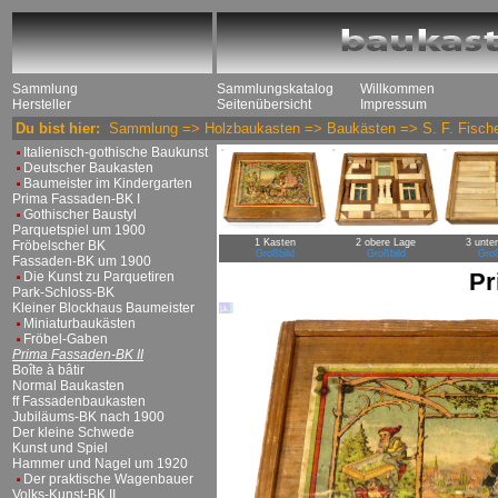
Sammlung
Sammlungskatalog
Willkommen
Hersteller
Seitenübersicht
Impressum
Du bist hier:
Sammlung
=>
Holzbaukasten
=>
Baukästen
=>
S. F. Fisch
Italienisch-gothische Baukunst
Deutscher Baukasten
Baumeister im Kindergarten
Prima Fassaden-BK I
Gothischer Baustyl
Parquetspiel um 1900
1 Kasten
2 obere Lage
3 unte
Fröbelscher BK
Großbild
Großbild
Groß
Fassaden-BK um 1900
Pr
Die Kunst zu Parquetiren
Park-Schloss-BK
Kleiner Blockhaus Baumeister
Miniaturbaukästen
Fröbel-Gaben
Prima Fassaden-BK II
Boîte à bâtir
Normal Baukasten
ff Fassadenbaukasten
Jubiläums-BK nach 1900
Der kleine Schwede
Kunst und Spiel
Hammer und Nagel um 1920
Der praktische Wagenbauer
Volks-Kunst-BK II