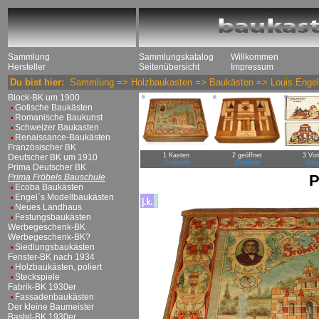
Sammlung
Sammlungskatalog
Willkommen
Hersteller
Seitenübersicht
Impressum
Du bist hier:
Sammlung
=>
Holzbaukasten
=>
Baukästen
=>
Louis Enge
Block-BK um 1900
Gotische Baukästen
Romanische Baukunst
Schweizer Baukasten
Renaissance-Baukästen
Französischer BK
1 Kasten
2 geöffnet
3 Vor
Deutscher BK um 1910
Großbild
Großbild
Groß
Prima Deutscher BK
P
Prima Fröbels Bauschule
Ecoba Baukästen
Engel`s Modellbaukästen
Neues Landhaus
Festungsbaukästen
Werbegeschenk-BK
Werbegeschenk-BK?
Siedlungsbaukästen
Fenster-BK nach 1934
Holzbaukästen, poliert
Steckspiele
Fabrik-BK 1930er
Fassadenbaukästen
Der kleine Baumeister
Bastel-BK 1930er