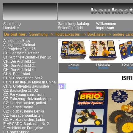
Sammlung
Sammlungskatalog
Willkommen
Hersteller
Seitenübersicht
Impressum
Du bist hier:
Sammlung
=>
Holzbaukasten
=>
Baukästen
=>
andere Län
A: Ingenius Baby
A: Ingenius Minimal
A: Projektor Type 75
CH: Fensterbaukasten
CH: Architekt Zusatzkasten 1b
CH: Der Architekt 1.
1 Karton
2 Rückseite
3 Drei An
CH: Der Architekt 2.
Großbild
Großbild
Groß
CH: Der Architekt 4.
CHN: Bauernhof
BRI
CHN: Construction Set 2
CHN: Fenster-BK Made in China
CHN: Großvaters Baukasten
CZ: Baukasten 11402
CZ: For young constructer
CZ: Fahrzeug-Holzbaukasten
CZ: Holzbaukasten, poliert
CZ: Holzbausteine
CZ: Holzbausteine Lenka
CZ: Fassadenbaukasten
CZ: Holzbaukasten, farbig
F: ARCADO-Baukasten Nr. 2
F: Architecture Française
F: Chalet Suisse