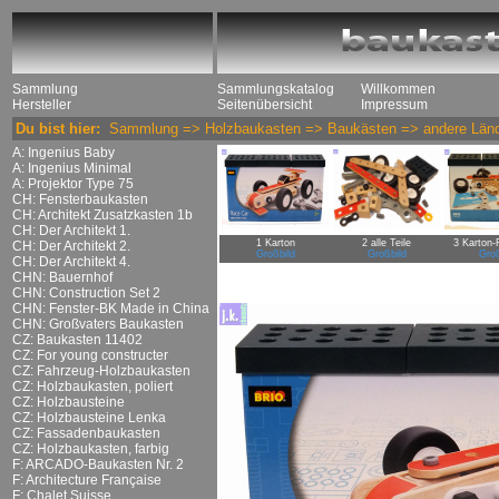
Sammlung
Sammlungskatalog
Willkommen
Hersteller
Seitenübersicht
Impressum
Du bist hier:
Sammlung
=>
Holzbaukasten
=>
Baukästen
=>
andere Län
A: Ingenius Baby
A: Ingenius Minimal
A: Projektor Type 75
CH: Fensterbaukasten
CH: Architekt Zusatzkasten 1b
CH: Der Architekt 1.
1 Karton
2 alle Teile
3 Karton-
CH: Der Architekt 2.
Großbild
Großbild
Groß
CH: Der Architekt 4.
CHN: Bauernhof
CHN: Construction Set 2
CHN: Fenster-BK Made in China
CHN: Großvaters Baukasten
CZ: Baukasten 11402
CZ: For young constructer
CZ: Fahrzeug-Holzbaukasten
CZ: Holzbaukasten, poliert
CZ: Holzbausteine
CZ: Holzbausteine Lenka
CZ: Fassadenbaukasten
CZ: Holzbaukasten, farbig
F: ARCADO-Baukasten Nr. 2
F: Architecture Française
F: Chalet Suisse