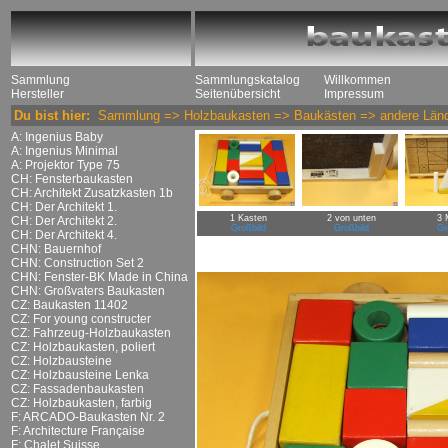
Sammlung
Sammlungskatalog
Willkommen
Hersteller
Seitenübersicht
Impressum
Du bist hier:
Sammlung
=>
Holzbaukasten
=>
Baukästen
=>
andere Län
A: Ingenius Baby
A: Ingenius Minimal
A: Projektor Type 75
CH: Fensterbaukasten
CH: Architekt Zusatzkasten 1b
CH: Der Architekt 1.
1 Kasten
2 von unten
3 
CH: Der Architekt 2.
Großbild
Großbild
Gr
CH: Der Architekt 4.
CHN: Bauernhof
CHN: Construction Set 2
CHN: Fenster-BK Made in China
CHN: Großvaters Baukasten
CZ: Baukasten 11402
CZ: For young constructer
CZ: Fahrzeug-Holzbaukasten
CZ: Holzbaukasten, poliert
CZ: Holzbausteine
CZ: Holzbausteine Lenka
CZ: Fassadenbaukasten
CZ: Holzbaukasten, farbig
F: ARCADO-Baukasten Nr. 2
F: Architecture Française
F: Chalet Suisse