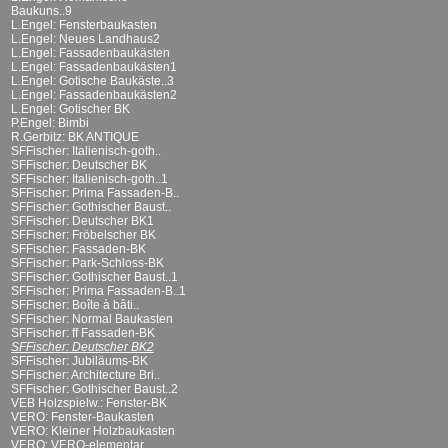
Baukuns..9
L.Engel: Fensterbaukasten
L.Engel: Neues Landhaus2
L.Engel: Fassadenbaukästen
L.Engel: Fassadenbaukästen1
L.Engel: Gotische Baukäste..3
L.Engel: Fassadenbaukästen2
L.Engel: Gotischer BK
P.Engel: Bimbi
R.Gerbitz: BK ANTIQUE
SFFischer: Italienisch-goth..
SFFischer: Deutscher BK
SFFischer: Italienisch-goth..1
SFFischer: Prima Fassaden-B..
SFFischer: Gothischer Baust..
SFFischer: Deutscher BK1
SFFischer: Fröbelscher BK
SFFischer: Fassaden-BK
SFFischer: Park-Schloss-BK
SFFischer: Gothischer Baust..1
SFFischer: Prima Fassaden-B..1
SFFischer: Boîte à bâti..
SFFischer: Normal Baukasten
SFFischer: ff Fassaden-BK
SFFischer: Deutscher BK2
SFFischer: Jubiläums-BK
SFFischer: Architecture Bri..
SFFischer: Gothischer Baust..2
VEB Holzspielw.: Fenster-BK
VERO: Fenster-Baukasten
VERO: Kleiner Holzbaukasten
VERO: VERO-elementar