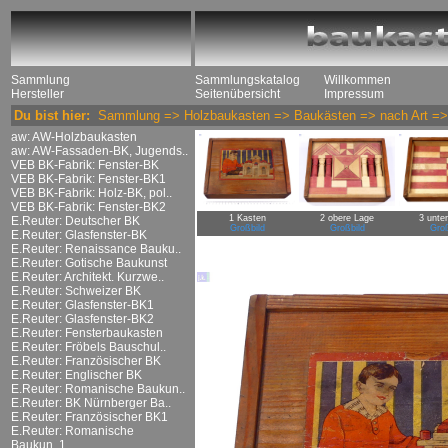
Sammlung
Sammlungskatalog
Willkommen
Hersteller
Seitenübersicht
Impressum
Du bist hier:
Sammlung
=>
Holzbaukasten
=>
Baukästen
=>
nach Art
=
aw: AW-Holzbaukasten
aw: AW-Fassaden-BK, Jugends..
VEB BK-Fabrik: Fenster-BK
VEB BK-Fabrik: Fenster-BK1
VEB BK-Fabrik: Holz-BK, pol..
VEB BK-Fabrik: Fenster-BK2
1 Kasten
2 obere Lage
3 unte
E.Reuter: Deutscher BK
Großbild
Großbild
Groß
E.Reuter: Glasfenster-BK
E.Reuter: Renaissance Bauku..
E.Reuter: Gotische Baukunst
E.Reuter: Architekt. Kurzwe..
E.Reuter: Schweizer BK
E.Reuter: Glasfenster-BK1
E.Reuter: Glasfenster-BK2
E.Reuter: Fensterbaukasten
E.Reuter: Fröbels Bauschul..
E.Reuter: Französischer BK
E.Reuter: Englischer BK
E.Reuter: Romanische Baukun..
E.Reuter: BK Nürnberger Ba..
E.Reuter: Französischer BK1
E.Reuter: Romanische
Baukun..1