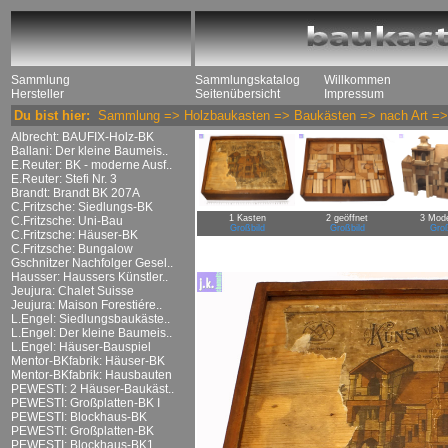
Sammlung
Sammlungskatalog
Willkommen
Hersteller
Seitenübersicht
Impressum
Du bist hier:
Sammlung
=>
Holzbaukasten
=>
Baukästen
=>
nach Art
=
Albrecht: BAUFIX-Holz-BK
Ballani: Der kleine Baumeis..
E.Reuter: BK - moderne Ausf..
E.Reuter: Stefi Nr. 3
Brandt: Brandt BK 207A
C.Fritzsche: Siedlungs-BK
1 Kasten
2 geöffnet
3 Model
C.Fritzsche: Uni-Bau
Großbild
Großbild
Groß
C.Fritzsche: Häuser-BK
C.Fritzsche: Bungalow
Gschnitzer Nachfolger Gesel..
Hausser: Haussers Künstler..
Jeujura: Chalet Suisse
Jeujura: Maison Forestiére..
L.Engel: Siedlungsbaukäste..
L.Engel: Der kleine Baumeis..
L.Engel: Häuser-Bauspiel
Mentor-BKfabrik: Häuser-BK
Mentor-BKfabrik: Hausbauten
PEWESTI: 2 Häuser-Baukäst..
PEWESTI: Großplatten-BK I
PEWESTI: Blockhaus-BK
PEWESTI: Großplatten-BK
PEWESTI: Blockhaus-BK1