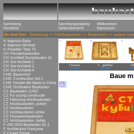
Sammlung
Sammlungskatalog
Willkommen
Hersteller
Seitenübersicht
Impressum
Du bist hier:
Sammlung
=>
Holzbaukasten
=>
Baukästen
=>
andere Län
A: Ingenius Baby
A: Ingenius Minimal
A: Projektor Type 75
CH: Fensterbaukasten
CH: Architekt Zusatzkasten 1b
CH: Der Architekt 1.
1 Kasten
2 ...geöffnet
3 
CH: Der Architekt 2.
Großbild
Großbild
Gr
CH: Der Architekt 4.
Baue mi
CHN: Bauernhof
CHN: Construction Set 2
CHN: Fenster-BK Made in China
CHN: Großvaters Baukasten
CZ: Baukasten 11402
CZ: For young constructer
CZ: Fahrzeug-Holzbaukasten
CZ: Holzbaukasten, poliert
CZ: Holzbausteine
CZ: Holzbausteine Lenka
CZ: Fassadenbaukasten
CZ: Holzbaukasten, farbig
F: ARCADO-Baukasten Nr. 2
F: Architecture Française
F: Chalet Suisse