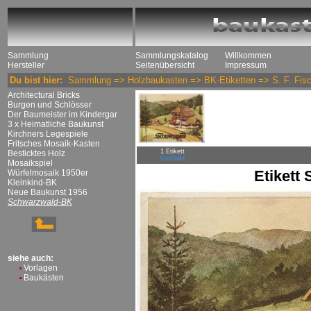
Sammlung
Sammlungskatalog
Willkommen
Hersteller
Seitenübersicht
Impressum
Du bist hier:
Sammlung
=>
Holzbaukasten
=>
BK-Etiketten
=>
S. F. Fis
Architectural Bricks
Burgen und Schlösser
Der Baumeister im Kindergar
3 x Heimatliche Baukunst
Kirchners Legespiele
Fritsches Mosaik-Kasten
1 Etikett
Besticktes Holz
Großbild
Mosaikspiel
Etikett
Würfelmosaik 1950er
Kleinkind-BK
Neue Baukunst 1956
Schwarzwald-BK
siehe auch:
Vorlagen
Baukästen