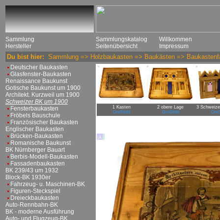
Sammlung
Sammlungskatalog
Willkommen
Hersteller
Seitenübersicht
Impressum
Du bist hier:
Sammlung
=>
Holzbaukasten
=>
Baukästen
=>
Baukastenfa
Deutscher Baukasten
Glasfenster-Baukasten
Renaissance Baukunst
Gotische Baukunst um 1900
Architekt. Kurzweil um 1900
Schweizer BK um 1900
1 Kasten
2 obere Lage
3 Schweize
Fensterbaukasten
Großbild
Großbild
Groß
Fröbels Bauschule
Französischer Baukasten
Englischer Baukasten
Brücken-Baukasten
Romanische Baukunst
BK Nürnberger Bauart
Berbis-Modell-Baukasten
Fassadenbaukasten
BK 239/43 um 1932
Block-BK 1930er
Fahrzeug- u. Maschinen-BK
Figuren-Steckspiel
Dreieckbaukasten
Auto-Rennbahn-BK
BK - moderne Ausführung
Auto- und Flugzeug-BK