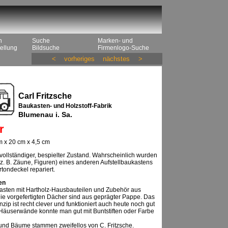
n
Suche
Marken- und
ellung
Bildsuche
Firmenlogo-Suche
<
vorheriges
nächstes
>
Carl Fritzsche
Baukasten- und Holzstoff-Fabrik
Blumenau i. Sa.
r
 x 20 cm x 4,5 cm
ollständiger, bespielter Zustand. Wahrscheinlich wurden
 (z. B. Zäune, Figuren) eines anderen Aufstellbaukastens
artondeckel repariert.
en
asten mit Hartholz-Hausbauteilen und Zubehör aus
ie vorgefertigten Dächer sind aus geprägter Pappe. Das
zip ist recht clever und funktioniert auch heute noch gut
 Häuserwände konnte man gut mit Buntstiften oder Farbe
und Bäume stammen zweifellos von C. Fritzsche.