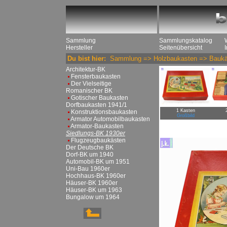
Sammlung
Sammlungskatalog
Hersteller
Seitenübersicht
Du bist hier:
Sammlung
=>
Holzbaukasten
=>
Baukä
Architektur-BK
Fensterbaukasten
Der Vielseitige
Romanischer BK
Gotischer Baukasten
Dorfbaukasten 1941/1
1 Kasten
Konstruktionsbaukasten
Großbild
Armator Automobilbaukasten
Armator-Baukasten
Siedlungs-BK 1930er
Flugzeugbaukästen
Der Deutsche BK
Dorf-BK um 1940
Automobil-BK um 1951
Uni-Bau 1960er
Hochhaus-BK 1960er
Häuser-BK 1960er
Häuser-BK um 1963
Bungalow um 1964