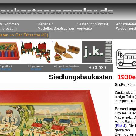
Willkommen
Helferlein
Gästebuch/Kontakt
Abrufdateie
Impressum
Modelle&Spielszenen
Verweise
Wiederherst
sten
=>
Carl Fritzsche
(41)
2 geöffnet
3 Spielszene
4 Hauskonstruktion
H-CF030
Großbild
Großbild
Großbild
Siedlungsbaukasten
1930e
Größe:
30 cm
Zustand:
Unv
einige Teile
integriert. K
Bemerkung
Großer Bauk
Nadelholz. D
Haus-Bauprin
(
Bild 4
). Die
gestalten.
Die Figuren 