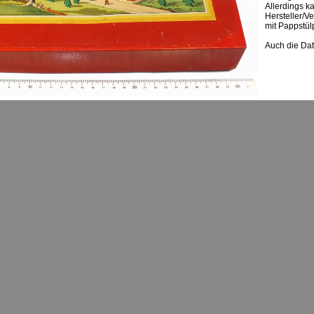
Allerdings k
Hersteller/V
mit Pappstül
Auch die Dat