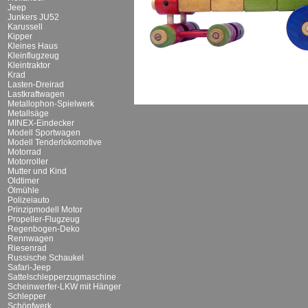
Jeep
Junkers JU52
Karussell
Kipper
Kleines Haus
Kleinflugzeug
Kleintraktor
Krad
Lasten-Dreirad
Lastkraftwagen
Metallophon-Spielwerk
Metallsäge
MINEX-Eindecker
Modell Sportwagen
Modell Tenderlokomotive
Motorrad
Motorroller
Mutter und Kind
Oldtimer
Ölmühle
Polizeiauto
Prinzipmodell Motor
Propeller-Flugzeug
Regenbogen-Deko
Rennwagen
Riesenrad
Russische Schaukel
Safari-Jeep
Sattelschlepperzugmaschine
Scheinwerfer-LKW mit Hänger
Schlepper
Schöpfwerk