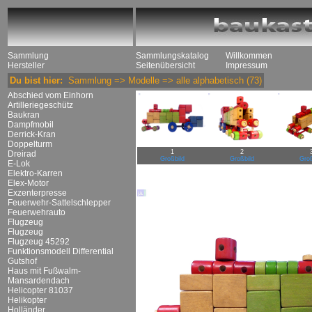
Sammlung
Sammlungskatalog
Willkommen
Hersteller
Seitenübersicht
Impressum
Du bist hier:
Sammlung
=>
Modelle
=>
alle alphabetisch
(73)
Abschied vom Einhorn
Artilleriegeschütz
Baukran
Dampfmobil
Derrick-Kran
Doppelturm
1
2
Dreirad
Großbild
Großbild
Groß
E-Lok
Elektro-Karren
Elex-Motor
Exzenterpresse
Feuerwehr-Sattelschlepper
Feuerwehrauto
Flugzeug
Flugzeug
Flugzeug 45292
Funktionsmodell Differential
Gutshof
Haus mit Fußwalm-
Mansardendach
Helicopter 81037
Helikopter
Holländer