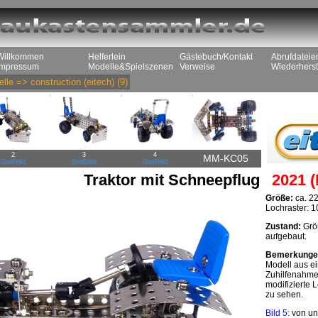
Willkommen
Helferlein
Gästebuch/Kontakt
Abrufdateie
Impressum
Modelle&Spielszenen
Verweise
Wiederherst
lle
=>
construction (eitech)
(9)
2
3
4
MM-KC05
Großbild
Großbild
Großbild
Traktor mit Schneepflug
2021 (
Größe:
ca. 2
Lochraster: 
Zustand:
Größ
aufgebaut.
Bemerkunge
Modell aus e
Zuhilfenahme
modifizierte 
zu sehen.
Bild 5:
von un