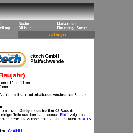
n
Suche
Marken- und
ellung
Bildsuche
Firmenlogo-Suche
<
vorheriges
eitech GmbH
Pfaffschwende
Baujahr)
2 cm x 12 cm 14 cm
10 mm
tenteils mit sehr gut erhaltenen, verchromten Bauteilen
n
inem unvollständigen construction-03-Bausatz unter
 einiger Teile aus dem Handapparat.
Bild 1
zeigt das
Lenkgetriebe. Die Achsschenkellenkung ist auch im
Bild 5
ten -
Großbild