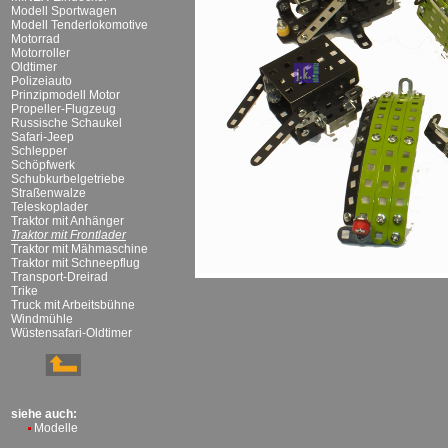
Modell Sportwagen
Modell Tenderlokomotive
Motorrad
Motorroller
Oldtimer
Polizeiauto
Prinzipmodell Motor
Propeller-Flugzeug
Russische Schaukel
Safari-Jeep
Schlepper
Schöpfwerk
Schubkurbelgetriebe
Straßenwalze
Teleskoplader
Traktor mit Anhänger
Traktor mit Frontlader
Traktor mit Mähmaschine
Traktor mit Schneepflug
Transport-Dreirad
Trike
Truck mit Arbeitsbühne
Windmühle
Wüstensafari-Oldtimer
siehe auch:
Modelle