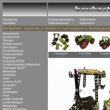
Sammlung
Sammlungskatalog
Willkommen
Hersteller
Seitenübersicht
Impressum
Du bist hier:
Sammlung
=>
Modelle
=>
nach Kategorie
=>
Metallbaukast
Dampfmobil
Derrick-Kran
Dreirad
Elektro-Karren
Elex-Motor
Exzenterpresse
1 Baugruppen
2 im Aufbau
3 zusamm
Feuerwehrauto
Großbild
Großbild
Groß
Flugzeug
Flugzeug 45292
Funktionsmodell Differential
Helicopter 81037
Helikopter
Holländer
Jeep
Junkers JU52
Karussell
Kipper
Kleintraktor
Krad
Lasten-Dreirad
Lastkraftwagen
Metallsäge
MINEX-Eindecker