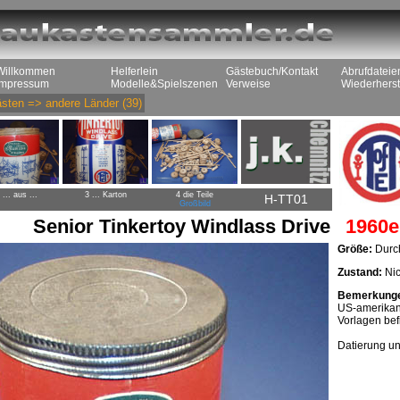
Willkommen
Helferlein
Gästebuch/Kontakt
Abrufdateie
Impressum
Modelle&Spielszenen
Verweise
Wiederherst
sten
=>
andere Länder
(39)
 ... aus ...
3 ... Karton
4 die Teile
H-TT01
Großbild
Senior Tinkertoy Windlass Drive
1960er
Größe:
Durc
Zustand:
Nic
Bemerkung
US-amerikan
Vorlagen bef
Datierung un