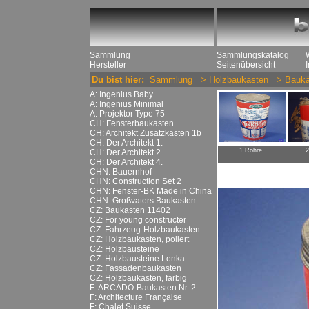
Sammlung
Sammlungskatalog
Hersteller
Seitenübersicht
Du bist hier:
Sammlung
=>
Holzbaukasten
=>
Baukä
A: Ingenius Baby
A: Ingenius Minimal
A: Projektor Type 75
CH: Fensterbaukasten
CH: Architekt Zusatzkasten 1b
CH: Der Architekt 1.
1 Röhre..
2
CH: Der Architekt 2.
CH: Der Architekt 4.
CHN: Bauernhof
CHN: Construction Set 2
CHN: Fenster-BK Made in China
CHN: Großvaters Baukasten
CZ: Baukasten 11402
CZ: For young constructer
CZ: Fahrzeug-Holzbaukasten
CZ: Holzbaukasten, poliert
CZ: Holzbausteine
CZ: Holzbausteine Lenka
CZ: Fassadenbaukasten
CZ: Holzbaukasten, farbig
F: ARCADO-Baukasten Nr. 2
F: Architecture Française
F: Chalet Suisse