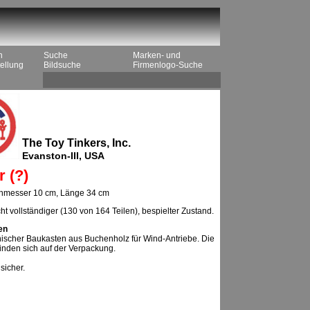
n
Suche
Marken- und
ellung
Bildsuche
Firmenlogo-Suche
The Toy Tinkers, Inc.
Evanston-III, USA
 (?)
hmesser 10 cm, Länge 34 cm
ht vollständiger (130 von 164 Teilen), bespielter Zustand.
en
ischer Baukasten aus Buchenholz für Wind-Antriebe. Die
inden sich auf der Verpackung.
sicher.