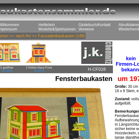
Willkommen
Helferlein
Gästebuch/Kontakt
Abrufdateie
Impressum
Modelle&Spielszenen
Verweise
Wiederherst
sten
=>
nach Art
=>
Fassadenbaukasten
(149)
kein
Firmen-L
2 geöffnet
3 Hohes-Haus-Front
H-CF028
bekann
Großbild
Großbild
Fensterbaukasten
um 19
Größe:
30 cm 
16 x 9 Stein, 
Zustand:
volls
aufgefüllt.
Bemerkunge
Fensterbaukas
Aufbewahrungs
in Längsricht
sicher keine 
Holzdeckeln, d
lange standhie