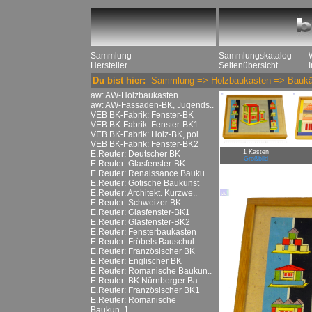
Sammlung
Sammlungskatalog
Hersteller
Seitenübersicht
Du bist hier:
Sammlung
=>
Holzbaukasten
=>
Baukä
aw: AW-Holzbaukasten
aw: AW-Fassaden-BK, Jugends..
VEB BK-Fabrik: Fenster-BK
VEB BK-Fabrik: Fenster-BK1
VEB BK-Fabrik: Holz-BK, pol..
VEB BK-Fabrik: Fenster-BK2
1 Kasten
E.Reuter: Deutscher BK
Großbild
E.Reuter: Glasfenster-BK
E.Reuter: Renaissance Bauku..
E.Reuter: Gotische Baukunst
E.Reuter: Architekt. Kurzwe..
E.Reuter: Schweizer BK
E.Reuter: Glasfenster-BK1
E.Reuter: Glasfenster-BK2
E.Reuter: Fensterbaukasten
E.Reuter: Fröbels Bauschul..
E.Reuter: Französischer BK
E.Reuter: Englischer BK
E.Reuter: Romanische Baukun..
E.Reuter: BK Nürnberger Ba..
E.Reuter: Französischer BK1
E.Reuter: Romanische
Baukun..1