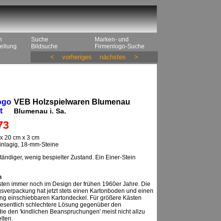
n
Suche
Marken- und
ellung
Bildsuche
Firmenlogo-Suche
<
vorheriges
nächstes
>
ogo
VEB Holzspielwaren Blumenau
t
Blumenau i. Sa.
73
x 20 cm x 3 cm
einlagig, 18-mm-Steine
tändiger, wenig bespielter Zustand. Ein Einer-Stein
n
ten immer noch im Design der frühen 1960er Jahre. Die
verpackung hat jetzt stets einen Kartonboden und einen
ung einschiebbaren Kartondeckel. Für größere Kästen
wesentlich schlechtere Lösung gegenüber den
ie den 'kindlichen Beanspruchungen' meist nicht allzu
lten.