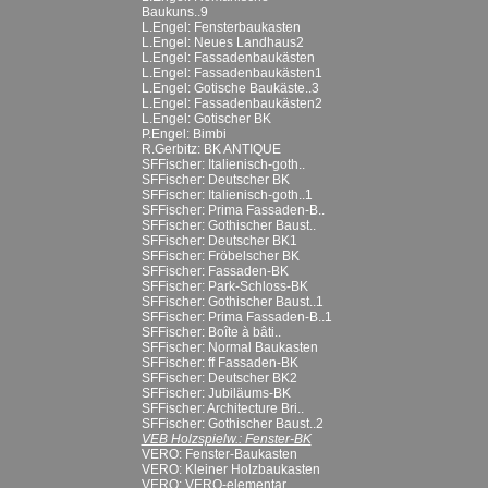
Baukuns..9
L.Engel: Fensterbaukasten
L.Engel: Neues Landhaus2
L.Engel: Fassadenbaukästen
L.Engel: Fassadenbaukästen1
L.Engel: Gotische Baukäste..3
L.Engel: Fassadenbaukästen2
L.Engel: Gotischer BK
P.Engel: Bimbi
R.Gerbitz: BK ANTIQUE
SFFischer: Italienisch-goth..
SFFischer: Deutscher BK
SFFischer: Italienisch-goth..1
SFFischer: Prima Fassaden-B..
SFFischer: Gothischer Baust..
SFFischer: Deutscher BK1
SFFischer: Fröbelscher BK
SFFischer: Fassaden-BK
SFFischer: Park-Schloss-BK
SFFischer: Gothischer Baust..1
SFFischer: Prima Fassaden-B..1
SFFischer: Boîte à bâti..
SFFischer: Normal Baukasten
SFFischer: ff Fassaden-BK
SFFischer: Deutscher BK2
SFFischer: Jubiläums-BK
SFFischer: Architecture Bri..
SFFischer: Gothischer Baust..2
VEB Holzspielw.: Fenster-BK
VERO: Fenster-Baukasten
VERO: Kleiner Holzbaukasten
VERO: VERO-elementar