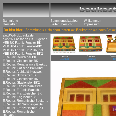
Sammlung
Sammlungskatalog
Willkommen
Hersteller
Seitenübersicht
Impressum
Du bist hier:
Sammlung
=>
Holzbaukasten
=>
Baukästen
=>
nach Art
=
aw: AW-Holzbaukasten
aw: AW-Fassaden-BK, Jugends..
VEB BK-Fabrik: Fenster-BK
VEB BK-Fabrik: Fenster-BK1
VEB BK-Fabrik: Holz-BK, pol..
VEB BK-Fabrik: Fenster-BK2
1 Kasten
2 offen
3 unt
E.Reuter: Deutscher BK
Großbild
Großbild
Gr
E.Reuter: Glasfenster-BK
E.Reuter: Renaissance Bauku..
E.Reuter: Gotische Baukunst
E.Reuter: Architekt. Kurzwe..
E.Reuter: Schweizer BK
E.Reuter: Glasfenster-BK1
E.Reuter: Glasfenster-BK2
E.Reuter: Fensterbaukasten
E.Reuter: Fröbels Bauschul..
E.Reuter: Französischer BK
E.Reuter: Englischer BK
E.Reuter: Romanische Baukun..
E.Reuter: BK Nürnberger Ba..
E.Reuter: Französischer BK1
E.Reuter: Romanische
Baukun..1