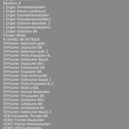
Baukuns..9
L.Engel: Fensterbaukasten
L.Engel: Neues Landhaus2
L.Engel: Fassadenbaukästen
L.Engel: Fassadenbaukästen1
L.Engel: Gotische Baukäste..3
L.Engel: Fassadenbaukästen2
L.Engel: Gotischer BK
P.Engel: Bimbi
R.Gerbitz: BK ANTIQUE
SFFischer: Italienisch-goth..
SFFischer: Deutscher BK
SFFischer: Italienisch-goth..1
SFFischer: Prima Fassaden-B..
SFFischer: Gothischer Baust..
SFFischer: Deutscher BK1
SFFischer: Fröbelscher BK
SFFischer: Fassaden-BK
SFFischer: Park-Schloss-BK
SFFischer: Gothischer Baust..1
SFFischer: Prima Fassaden-B..1
SFFischer: Boîte à bâti..
SFFischer: Normal Baukasten
SFFischer: ff Fassaden-BK
SFFischer: Deutscher BK2
SFFischer: Jubiläums-BK
SFFischer: Architecture Bri..
SFFischer: Gothischer Baust..2
VEB Holzspielw.: Fenster-BK
VERO: Fenster-Baukasten
VERO: Kleiner Holzbaukasten
VERO: VERO-elementar