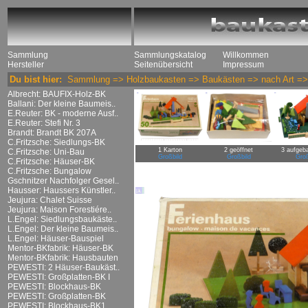
Sammlung
Sammlungskatalog
Willkommen
Hersteller
Seitenübersicht
Impressum
Du bist hier:
Sammlung
=>
Holzbaukasten
=>
Baukästen
=>
nach Art
=
Albrecht: BAUFIX-Holz-BK
Ballani: Der kleine Baumeis..
E.Reuter: BK - moderne Ausf..
E.Reuter: Stefi Nr. 3
Brandt: Brandt BK 207A
C.Fritzsche: Siedlungs-BK
1 Karton
2 geöffnet
3 aufgeba
C.Fritzsche: Uni-Bau
Großbild
Großbild
Groß
C.Fritzsche: Häuser-BK
C.Fritzsche: Bungalow
Gschnitzer Nachfolger Gesel..
Hausser: Haussers Künstler..
Jeujura: Chalet Suisse
Jeujura: Maison Forestiére..
L.Engel: Siedlungsbaukäste..
L.Engel: Der kleine Baumeis..
L.Engel: Häuser-Bauspiel
Mentor-BKfabrik: Häuser-BK
Mentor-BKfabrik: Hausbauten
PEWESTI: 2 Häuser-Baukäst..
PEWESTI: Großplatten-BK I
PEWESTI: Blockhaus-BK
PEWESTI: Großplatten-BK
PEWESTI: Blockhaus-BK1