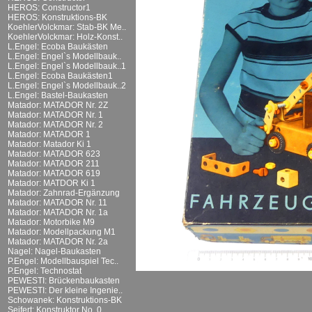
HEROS: Constructor1
HEROS: Konstruktions-BK
KoehlerVolckmar: Stab-BK Me..
KoehlerVolckmar: Holz-Konst..
L.Engel: Ecoba Baukästen
L.Engel: Engel`s Modellbauk..
L.Engel: Engel`s Modellbauk..1
L.Engel: Ecoba Baukästen1
L.Engel: Engel`s Modellbauk..2
L.Engel: Bastel-Baukasten
Matador: MATADOR Nr. 2Z
Matador: MATADOR Nr. 1
Matador: MATADOR Nr. 2
Matador: MATADOR 1
Matador: Matador Ki 1
Matador: MATADOR 623
Matador: MATADOR 211
Matador: MATADOR 619
Matador: MATDOR Ki 1
Matador: Zahnrad-Ergänzung
Matador: MATADOR Nr. 11
Matador: MATADOR Nr. 1a
Matador: Motorbike M9
Matador: Modellpackung M1
Matador: MATADOR Nr. 2a
Nagel: Nagel-Baukasten
P.Engel: Modellbauspiel Tec..
P.Engel: Technostat
PEWESTI: Brückenbaukasten
PEWESTI: Der kleine Ingenie..
Schowanek: Konstruktions-BK
Seifert: Konstruktor No. 0