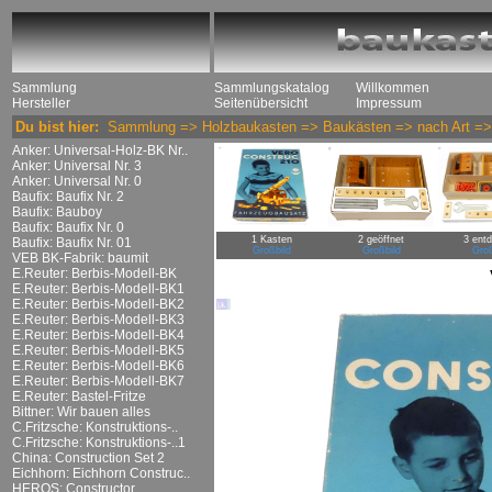
Sammlung
Sammlungskatalog
Willkommen
Hersteller
Seitenübersicht
Impressum
Du bist hier:
Sammlung
=>
Holzbaukasten
=>
Baukästen
=>
nach Art
=
Anker: Universal-Holz-BK Nr..
Anker: Universal Nr. 3
Anker: Universal Nr. 0
Baufix: Baufix Nr. 2
Baufix: Bauboy
Baufix: Baufix Nr. 0
1 Kasten
2 geöffnet
3 entd
Baufix: Baufix Nr. 01
Großbild
Großbild
Groß
VEB BK-Fabrik: baumit
E.Reuter: Berbis-Modell-BK
E.Reuter: Berbis-Modell-BK1
E.Reuter: Berbis-Modell-BK2
E.Reuter: Berbis-Modell-BK3
E.Reuter: Berbis-Modell-BK4
E.Reuter: Berbis-Modell-BK5
E.Reuter: Berbis-Modell-BK6
E.Reuter: Berbis-Modell-BK7
E.Reuter: Bastel-Fritze
Bittner: Wir bauen alles
C.Fritzsche: Konstruktions-..
C.Fritzsche: Konstruktions-..1
China: Construction Set 2
Eichhorn: Eichhorn Construc..
HEROS: Constructor