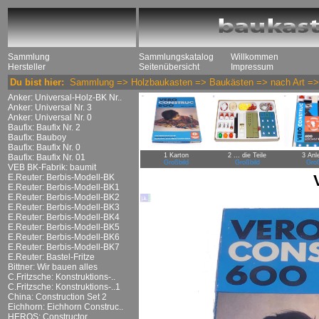
Sammlung
Sammlungskatalog
Willkommen
Hersteller
Seitenübersicht
Impressum
Du bist hier:
Sammlung
=>
Holzbaukasten
=>
Baukästen
=>
nach Art
=
Anker: Universal-Holz-BK Nr..
Anker: Universal Nr. 3
Anker: Universal Nr. 0
Baufix: Baufix Nr. 2
Baufix: Bauboy
Baufix: Baufix Nr. 0
1 Karton
2 ... die Teile
3 Anl
Baufix: Baufix Nr. 01
Großbild
Großbild
Groß
VEB BK-Fabrik: baumit
E.Reuter: Berbis-Modell-BK
E.Reuter: Berbis-Modell-BK1
E.Reuter: Berbis-Modell-BK2
E.Reuter: Berbis-Modell-BK3
E.Reuter: Berbis-Modell-BK4
E.Reuter: Berbis-Modell-BK5
E.Reuter: Berbis-Modell-BK6
E.Reuter: Berbis-Modell-BK7
E.Reuter: Bastel-Fritze
Bittner: Wir bauen alles
C.Fritzsche: Konstruktions-..
C.Fritzsche: Konstruktions-..1
China: Construction Set 2
Eichhorn: Eichhorn Construc..
HEROS: Constructor