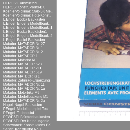
HEROS: Constructor1
HEROS: Konstruktions-BK
KoehlerVolckmar: Stab-BK Me..
KoehlerVolckmar: Holz-Konst..
L.Engel: Ecoba Baukästen
L.Engel: Engel`s Modellbauk..
L.Engel: Engel`s Modellbauk..1
L.Engel: Ecoba Baukästen1
L.Engel: Engel`s Modellbauk..2
L.Engel: Bastel-Baukasten
Matador: MATADOR Nr. 2Z
Matador: MATADOR Nr. 1
Matador: MATADOR Nr. 2
Matador: MATADOR 1
Matador: Matador Ki 1
Matador: MATADOR 623
Matador: MATADOR 211
Matador: MATADOR 619
Matador: MATDOR Ki 1
Matador: Zahnrad-Ergänzung
Matador: MATADOR Nr. 11
Matador: MATADOR Nr. 1a
Matador: Motorbike M9
Matador: Modellpackung M1
Matador: MATADOR Nr. 2a
Nagel: Nagel-Baukasten
P.Engel: Modellbauspiel Tec..
P.Engel: Technostat
PEWESTI: Brückenbaukasten
PEWESTI: Der kleine Ingenie..
Schowanek: Konstruktions-BK
Seifert: Konstruktor No. 0