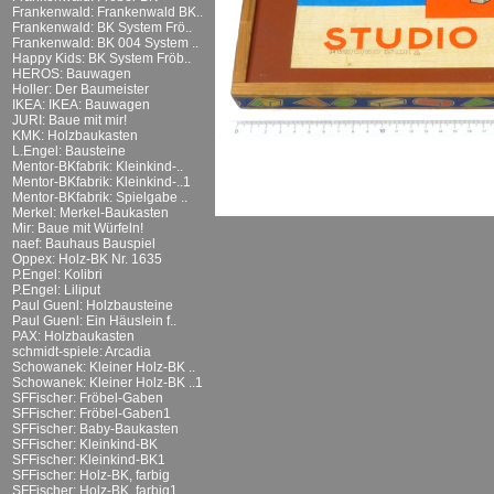
Frankenwald: Frankenwald BK..
Frankenwald: BK System Frö..
Frankenwald: BK 004 System ..
Happy Kids: BK System Fröb..
HEROS: Bauwagen
Holler: Der Baumeister
IKEA: IKEA: Bauwagen
JURI: Baue mit mir!
KMK: Holzbaukasten
L.Engel: Bausteine
Mentor-BKfabrik: Kleinkind-..
Mentor-BKfabrik: Kleinkind-..1
Mentor-BKfabrik: Spielgabe ..
Merkel: Merkel-Baukasten
Mir: Baue mit Würfeln!
naef: Bauhaus Bauspiel
Oppex: Holz-BK Nr. 1635
P.Engel: Kolibri
P.Engel: Liliput
Paul Guenl: Holzbausteine
Paul Guenl: Ein Häuslein f..
PAX: Holzbaukasten
schmidt-spiele: Arcadia
Schowanek: Kleiner Holz-BK ..
Schowanek: Kleiner Holz-BK ..1
SFFischer: Fröbel-Gaben
SFFischer: Fröbel-Gaben1
SFFischer: Baby-Baukasten
SFFischer: Kleinkind-BK
SFFischer: Kleinkind-BK1
SFFischer: Holz-BK, farbig
SFFischer: Holz-BK, farbig1