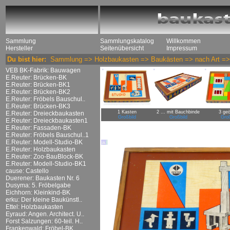
Sammlung
Sammlungskatalog
Willkommen
Hersteller
Seitenübersicht
Impressum
Du bist hier:
Sammlung
=>
Holzbaukasten
=>
Baukästen
=>
nach Art
=
VEB BK-Fabrik: Bauwagen
E.Reuter: Brücken-BK
E.Reuter: Brücken-BK1
E.Reuter: Brücken-BK2
E.Reuter: Fröbels Bauschul..
E.Reuter: Brücken-BK3
1 Kasten
2 ... mit Bauchbinde
3 geö
E.Reuter: Dreieckbaukasten
Großbild
Großbild
Groß
E.Reuter: Dreieckbaukasten1
E.Reuter: Fassaden-BK
E.Reuter: Fröbels Bauschul..1
E.Reuter: Modell-Studio-BK
E.Reuter: Holzbaukasten
E.Reuter: Zoo-BauBlock-BK
E.Reuter: Modell-Studio-BK1
cause: Castello
Duerener: Baukasten Nr. 6
Dusyma: 5. Fröbelgabe
Eichhorn: Kleinkind-BK
erku: Der kleine Baukünstl..
Ettel: Holzbaukasten
Eyraud: Angen. Architect. U..
Forst Salzungen: 60-teil. H..
Frankenwald: Fröbel-BK