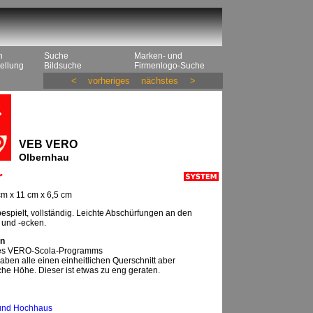
n
Suche
Marken- und
ellung
Bildsuche
Firmenlogo-Suche
<
vorheriges
nächstes
>
VEB VERO
Olbernhau
r
m x 11 cm x 6,5 cm
spielt, vollständig. Leichte Abschürfungen an den
 und -ecken.
n
des VERO-Scola-Programms
aben alle einen einheitlichen Querschnitt aber
che Höhe. Dieser ist etwas zu eng geraten.
und Hochhaus