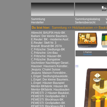
Sammlung
Sammlungskatalog
Hersteller
Seitenübersicht
Du bist hier:
Sammlung
=>
Holzbaukasten
=>
Baukä
Albrecht: BAUFIX-Holz-BK
Ballani: Der kleine Baumeis..
E.Reuter: BK - moderne Ausf..
E.Reuter: Stefi Nr. 3
Brandt: Brandt BK 207A
C.Fritzsche: Siedlungs-BK
1 Karton
C.Fritzsche: Uni-Bau
Großbild
C.Fritzsche: Häuser-BK
C.Fritzsche: Bungalow
Gschnitzer Nachfolger Gesel..
Hausser: Haussers Künstler..
Jeujura: Chalet Suisse
Jeujura: Maison Forestiére..
L.Engel: Siedlungsbaukäste..
L.Engel: Der kleine Baumeis..
L.Engel: Häuser-Bauspiel
Mentor-BKfabrik: Häuser-BK
Mentor-BKfabrik: Hausbauten
PEWESTI: 2 Häuser-Baukäst..
PEWESTI: Großplatten-BK I
PEWESTI: Blockhaus-BK
PEWESTI: Großplatten-BK
PEWESTI: Blockhaus-BK1