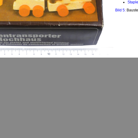
Staple
Bild 5:
Bauste