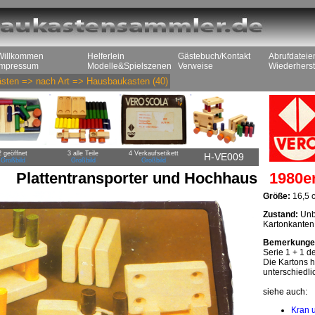
Willkommen
Helferlein
Gästebuch/Kontakt
Abrufdateie
Impressum
Modelle&Spielszenen
Verweise
Wiederherst
sten
=>
nach Art
=>
Hausbaukasten
(40)
2 geöffnet
3 alle Teile
4 Verkaufsetikett
H-VE009
Großbild
Großbild
Großbild
Plattentransporter und Hochhaus
1980e
Größe:
16,5 c
Zustand:
Unbe
Kartonkanten
Bemerkunge
Serie 1 + 1 
Die Kartons h
unterschiedli
siehe auch:
Kran 