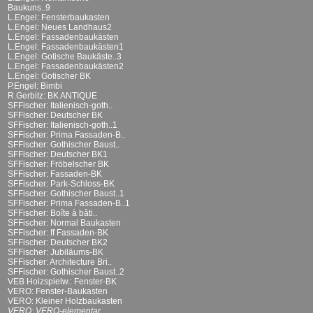
Baukuns..9
L.Engel: Fensterbaukasten
L.Engel: Neues Landhaus2
L.Engel: Fassadenbaukästen
L.Engel: Fassadenbaukästen1
L.Engel: Gotische Baukäste..3
L.Engel: Fassadenbaukästen2
L.Engel: Gotischer BK
P.Engel: Bimbi
R.Gerbitz: BK ANTIQUE
SFFischer: Italienisch-goth..
SFFischer: Deutscher BK
SFFischer: Italienisch-goth..1
SFFischer: Prima Fassaden-B..
SFFischer: Gothischer Baust..
SFFischer: Deutscher BK1
SFFischer: Fröbelscher BK
SFFischer: Fassaden-BK
SFFischer: Park-Schloss-BK
SFFischer: Gothischer Baust..1
SFFischer: Prima Fassaden-B..1
SFFischer: Boîte à bâti..
SFFischer: Normal Baukasten
SFFischer: ff Fassaden-BK
SFFischer: Deutscher BK2
SFFischer: Jubiläums-BK
SFFischer: Architecture Bri..
SFFischer: Gothischer Baust..2
VEB Holzspielw.: Fenster-BK
VERO: Fenster-Baukasten
VERO: Kleiner Holzbaukasten
VERO: VERO-elementar