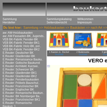
Sammlung
Sammlungskatalog
Willkommen
Hersteller
Seitenübersicht
Impressum
Du bist hier:
Sammlung
=>
Holzbaukasten
=>
Baukästen
=>
nach Art
=
aw: AW-Holzbaukasten
aw: AW-Fassaden-BK, Jugends..
VEB BK-Fabrik: Fenster-BK
VEB BK-Fabrik: Fenster-BK1
VEB BK-Fabrik: Holz-BK, pol..
VEB BK-Fabrik: Fenster-BK2
1 Kasten m. Deckel
2 Bodenseite
3 geö
E.Reuter: Deutscher BK
Großbild
Großbild
Groß
E.Reuter: Glasfenster-BK
VERO e
E.Reuter: Renaissance Bauku..
E.Reuter: Gotische Baukunst
E.Reuter: Architekt. Kurzwe..
E.Reuter: Schweizer BK
E.Reuter: Glasfenster-BK1
E.Reuter: Glasfenster-BK2
E.Reuter: Fensterbaukasten
E.Reuter: Fröbels Bauschul..
E.Reuter: Französischer BK
E.Reuter: Englischer BK
E.Reuter: Romanische Baukun..
E.Reuter: BK Nürnberger Ba..
E.Reuter: Französischer BK1
E.Reuter: Romanische
Baukun..1