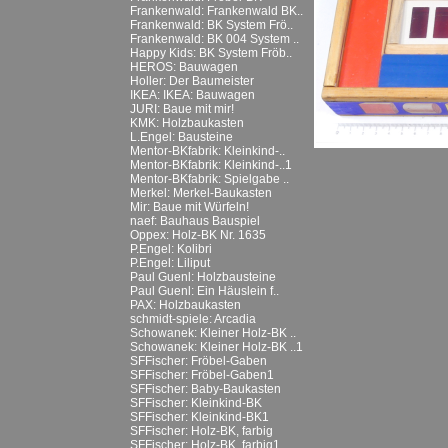
Frankenwald: Frankenwald BK..
Frankenwald: BK System Frö..
Frankenwald: BK 004 System ..
Happy Kids: BK System Fröb..
HEROS: Bauwagen
Holler: Der Baumeister
IKEA: IKEA: Bauwagen
JURI: Baue mit mir!
KMK: Holzbaukasten
L.Engel: Bausteine
Mentor-BKfabrik: Kleinkind-..
Mentor-BKfabrik: Kleinkind-..1
Mentor-BKfabrik: Spielgabe ..
Merkel: Merkel-Baukasten
Mir: Baue mit Würfeln!
naef: Bauhaus Bauspiel
Oppex: Holz-BK Nr. 1635
P.Engel: Kolibri
P.Engel: Liliput
Paul Guenl: Holzbausteine
Paul Guenl: Ein Häuslein f..
PAX: Holzbaukasten
schmidt-spiele: Arcadia
Schowanek: Kleiner Holz-BK ..
Schowanek: Kleiner Holz-BK ..1
SFFischer: Fröbel-Gaben
SFFischer: Fröbel-Gaben1
SFFischer: Baby-Baukasten
SFFischer: Kleinkind-BK
SFFischer: Kleinkind-BK1
SFFischer: Holz-BK, farbig
SFFischer: Holz-BK, farbig1