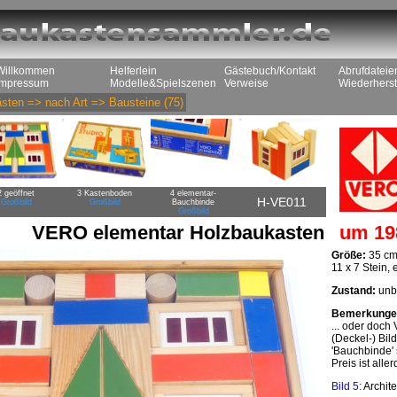
Willkommen
Helferlein
Gästebuch/Kontakt
Abrufdateie
Impressum
Modelle&Spielszenen
Verweise
Wiederherst
sten
=>
nach Art
=>
Bausteine
(75)
2 geöffnet
3 Kastenboden
4 elementar-
H-VE011
Großbild
Großbild
Bauchbinde
Großbild
VERO elementar Holzbaukasten
um 19
Größe:
35 cm
11 x 7 Stein,
Zustand:
unbe
Bemerkunge
... oder doc
(Deckel-) Bild
'Bauchbinde'
Preis ist all
Bild 5:
Archit