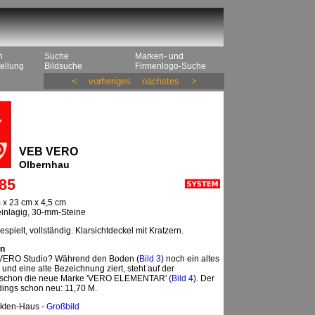
n
Suche
Marken- und
ellung
Bildsuche
Firmenlogo-Suche
<
vorheriges
nächstes
>
VEB VERO
Olbernhau
85
 x 23 cm x 4,5 cm
 einlagig, 30-mm-Steine
spielt, vollständig. Klarsichtdeckel mit Kratzern.
n
h VERO Studio? Während den Boden (
Bild 3
) noch ein altes
 und eine alte Bezeichnung ziert, steht auf der
 schon die neue Marke 'VERO ELEMENTAR' (
Bild 4
). Der
erdings schon neu: 11,70 M.
ekten-Haus -
Großbild