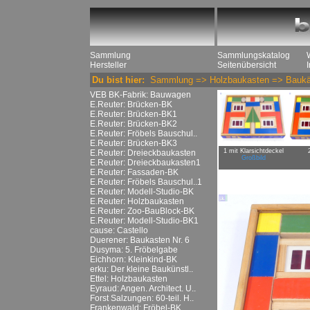
Sammlung
Sammlungskatalog
Hersteller
Seitenübersicht
Du bist hier:
Sammlung
=>
Holzbaukasten
=>
Baukä
VEB BK-Fabrik: Bauwagen
E.Reuter: Brücken-BK
E.Reuter: Brücken-BK1
E.Reuter: Brücken-BK2
E.Reuter: Fröbels Bauschul..
E.Reuter: Brücken-BK3
1 mit Klarsichtdeckel
E.Reuter: Dreieckbaukasten
Großbild
E.Reuter: Dreieckbaukasten1
E.Reuter: Fassaden-BK
E.Reuter: Fröbels Bauschul..1
E.Reuter: Modell-Studio-BK
E.Reuter: Holzbaukasten
E.Reuter: Zoo-BauBlock-BK
E.Reuter: Modell-Studio-BK1
cause: Castello
Duerener: Baukasten Nr. 6
Dusyma: 5. Fröbelgabe
Eichhorn: Kleinkind-BK
erku: Der kleine Baukünstl..
Ettel: Holzbaukasten
Eyraud: Angen. Architect. U..
Forst Salzungen: 60-teil. H..
Frankenwald: Fröbel-BK