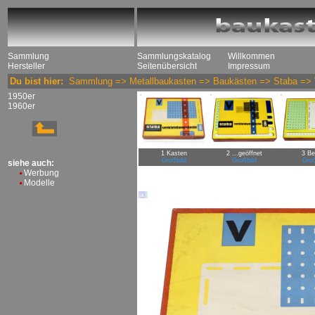
Sammlung
Sammlungskatalog
Willkommen
Hersteller
Seitenübersicht
Impressum
Du bist hier:
Sammlung
=>
Metallbaukasten
=>
Baukästen
=>
Staba
=>
1950er
1960er
1 Kasten
2 ...geöffnet
3 Be
Großbild
Großbild
Groß
siehe auch:
Werbung
Modelle