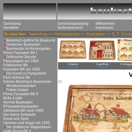
Sammlung
Sammlungskatalog
Willkommen
Hersteller
Seitenübersicht
Impressum
Du bist hier:
Sammlung
=>
Holzbaukasten
=>
Baukästen
=>
S. F. Fisch
Italienisch-gothische Baukunst
Deutscher Baukasten
Baumeister im Kindergarten
Prima Fassaden-BK I
Gothischer Baustyl
Parquetspiel um 1900
1 Kasten
2 geöffnet
3 Vorlagen
Fröbelscher BK
Großbild
Großbild
Groß
Fassaden-BK um 1900
V
Die Kunst zu Parquetiren
Park-Schloss-BK
Kleiner Blockhaus Baumeister
Miniaturbaukästen
Fröbel-Gaben
Prima Fassaden-BK II
Boîte à bâtir
Normal Baukasten
ff Fassadenbaukasten
Jubiläums-BK nach 1900
Der kleine Schwede
Kunst und Spiel
Hammer und Nagel um 1920
Der praktische Wagenbauer
Volks-Kunst-BK II