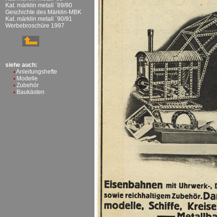
Kat. märklin metall ´89/90
Geschichte des Märklin-MBK
Kat. märklin metall ´90/91
Werbebroschüre 1997
siehe auch:
Anleitungshefte
Modelle
Zubehör
Baukästen