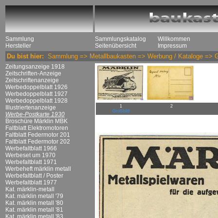
Sammlung
Sammlungskatalog
Willkommen
Hersteller
Seitenübersicht
Impressum
Du bist hier:
Sammlung
=>
Metallbaukasten
=>
Werbung / Kataloge
=>
G
Zeitungsanzeige 1918
Zeitschriften-Anzeige
Zeitschriftenanzeige
Werbedoppelblatt 1926
Werbedoppelblatt 1927
Werbedoppelblatt 1928
1
2
Illustriertenanzeige
Großbild
Werbe-Postkarte 1930
Broschüre Märklin MBK
Faltblatt Elektromotoren
Faltblatt Federmotor 201
Faltblatt Federmotor 202
Werbefaltblatt 1966
Werbeset um 1970
Werbefaltblatt 1971
Werbeheft märklin metall
Werbefaltblatt / Poster
Werbefaltblatt 1977
Kat. märklin-metall
Kat. märklin metall '79
Kat. märklin metall '80
Kat. märklin metall '81
Kat. märklin metall '83