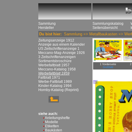
Sammlung
Sammlungskatalog
Hersteller
Seitenübersicht
Du bist hier:
Sammlung
=>
Metallbaukasten
=>
Werb
Zeitungsanzeige 1912
Anzeige aus einem Kalender
US Zeitschriftenanzeige 1
Meccano-Mag-Anzeige 1926
3 Zeitschriftenanzeigen
Sortimentsbroschüre
1 Vorderseite
2
Werbefaltblatt 1957
Großbild
Meccano-Katalog 1958
Werbefaltblatt 1959
Faltblatt 1971
Werbe-Faltblatt 1989
Kinder-Katalog 1994
Hornby-Katalog (Reprint)
siehe auch:
Anleitungshefte
Modelle
Etiketten
Baukästen