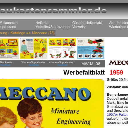
Willkommen
Helferlein
Gästebuch/Kontakt
Abrufdateie
Impressum
Modelle&Spielszenen
Verweise
Wiederherst
ung / Kataloge
=>
Meccano
(13)
 Rückseite
3 Innen-Doppelseite I
4 Innen-Doppelseite II
MW-ML08
Großbild
Großbild
Großbild
Werbefaltblatt
1959
Größe:
20,5 c
Zustand:
unbe
Bemerkunge
Doppelt gefal
Markt. Eine I
6 mit dazu p
und Spezialk
1957er Faltbl
aufgeführt, d
abgestempelt 