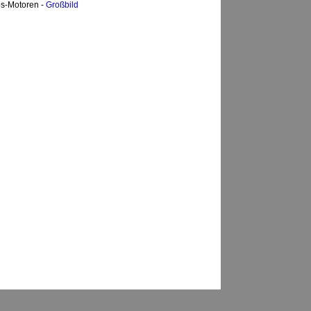
bs-Motoren -
Großbild