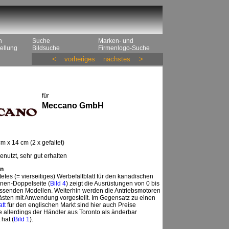
n
Suche
Marken- und
ellung
Bildsuche
Firmenlogo-Suche
<
vorheriges
nächstes
>
für
Meccano GmbH
m x 14 cm (2 x gefaltet)
nutzt, sehr gut erhalten
n
tetes (= vierseitiges) Werbefaltblatt für den kanadischen
nnen-Doppelseite (
Bild 4
) zeigt die Ausrüstungen von 0 bis
assenden Modellen. Weiterhin werden die Antriebsmotoren
ästen mit Anwendung vorgestellt. Im Gegensatz zu einen
att
für den englischen Markt sind hier auch Preise
ie allerdings der Händler aus Toronto als änderbar
hat (
Bild 1
).