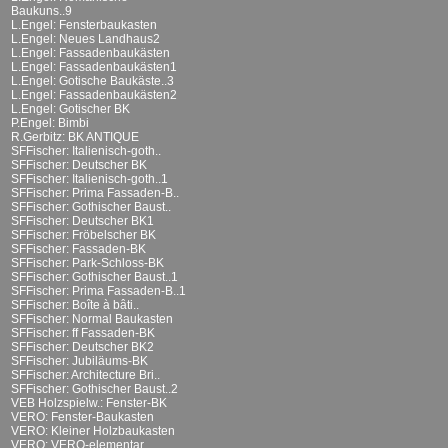
Baukuns..9
L.Engel: Fensterbaukasten
L.Engel: Neues Landhaus2
L.Engel: Fassadenbaukästen
L.Engel: Fassadenbaukästen1
L.Engel: Gotische Baukäste..3
L.Engel: Fassadenbaukästen2
L.Engel: Gotischer BK
P.Engel: Bimbi
R.Gerbitz: BK ANTIQUE
SFFischer: Italienisch-goth..
SFFischer: Deutscher BK
SFFischer: Italienisch-goth..1
SFFischer: Prima Fassaden-B..
SFFischer: Gothischer Baust..
SFFischer: Deutscher BK1
SFFischer: Fröbelscher BK
SFFischer: Fassaden-BK
SFFischer: Park-Schloss-BK
SFFischer: Gothischer Baust..1
SFFischer: Prima Fassaden-B..1
SFFischer: Boîte à bâti..
SFFischer: Normal Baukasten
SFFischer: ff Fassaden-BK
SFFischer: Deutscher BK2
SFFischer: Jubiläums-BK
SFFischer: Architecture Bri..
SFFischer: Gothischer Baust..2
VEB Holzspielw.: Fenster-BK
VERO: Fenster-Baukasten
VERO: Kleiner Holzbaukasten
VERO: VERO-elementar