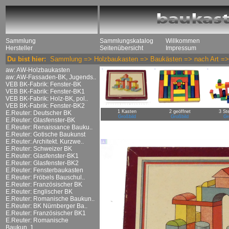
Sammlung
Sammlungskatalog
Willkommen
Hersteller
Seitenübersicht
Impressum
Du bist hier:
Sammlung
=>
Holzbaukasten
=>
Baukästen
=>
nach Art
=
aw: AW-Holzbaukasten
aw: AW-Fassaden-BK, Jugends..
VEB BK-Fabrik: Fenster-BK
VEB BK-Fabrik: Fenster-BK1
VEB BK-Fabrik: Holz-BK, pol..
VEB BK-Fabrik: Fenster-BK2
1 Kasten
2 geöffnet
3 St
E.Reuter: Deutscher BK
Großbild
Großbild
Gr
E.Reuter: Glasfenster-BK
E.Reuter: Renaissance Bauku..
E.Reuter: Gotische Baukunst
E.Reuter: Architekt. Kurzwe..
E.Reuter: Schweizer BK
E.Reuter: Glasfenster-BK1
E.Reuter: Glasfenster-BK2
E.Reuter: Fensterbaukasten
E.Reuter: Fröbels Bauschul..
E.Reuter: Französischer BK
E.Reuter: Englischer BK
E.Reuter: Romanische Baukun..
E.Reuter: BK Nürnberger Ba..
E.Reuter: Französischer BK1
E.Reuter: Romanische
Baukun..1