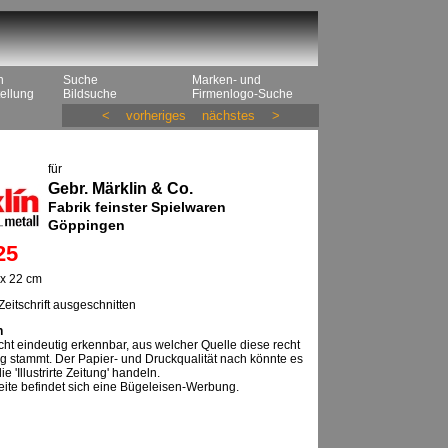
n
Suche
Marken- und
ellung
Bildsuche
Firmenlogo-Suche
<
vorheriges
nächstes
>
für
Gebr. Märklin & Co.
Fabrik feinster Spielwaren
Göppingen
25
x 22 cm
eitschrift ausgeschnitten
n
nicht eindeutig erkennbar, aus welcher Quelle diese recht
 stammt. Der Papier- und Druckqualität nach könnte es
e 'Illustrirte Zeitung' handeln.
eite befindet sich eine Bügeleisen-Werbung.