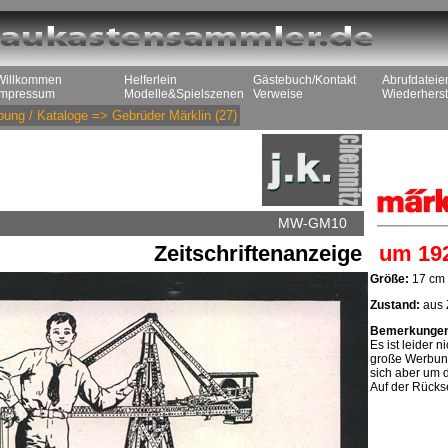
Willkommen
Helferlein
Gästebuch/Kontakt
Abrufdateie
Impressum
Modelle&Spielszenen
Verweise
Wiederherst
ung / Kataloge
=>
Gebrüder Märklin
(27)
MW-GM10
Zeitschriftenanzeige
um 19
Größe:
17 cm 
Zustand:
aus Z
Bemerkunge
Es ist leider 
große Werbung
sich aber um di
Auf der Rücks