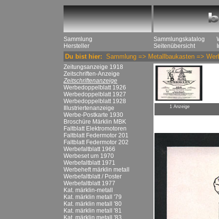
Sammlung
Sammlungskatalog
Hersteller
Seitenübersicht
Du bist hier:
Sammlung
=>
Metallbaukasten
=>
Werb
Zeitungsanzeige 1918
Zeitschriften-Anzeige
Zeitschriftenanzeige
Werbedoppelblatt 1926
Werbedoppelblatt 1927
Werbedoppelblatt 1928
1 Anzeige
Illustriertenanzeige
Werbe-Postkarte 1930
Broschüre Märklin MBK
Faltblatt Elektromotoren
Faltblatt Federmotor 201
Faltblatt Federmotor 202
Werbefaltblatt 1966
Werbeset um 1970
Werbefaltblatt 1971
Werbeheft märklin metall
Werbefaltblatt / Poster
Werbefaltblatt 1977
Kat. märklin-metall
Kat. märklin metall '79
Kat. märklin metall '80
Kat. märklin metall '81
Kat. märklin metall '83