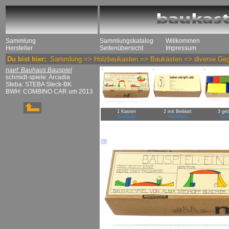
Sammlung
Sammlungskatalog
Willkommen
Hersteller
Seitenübersicht
Impressum
Du bist hier:
Sammlung
=>
Holzbaukasten
=>
Baukästen
=>
diverse Ge
naef: Bauhaus Bauspiel
schmidt-spiele: Arcadia
Steba: STEBA Steck-BK
BWH: COMBINO CAR um 2013
1 Kasten
2 mit Beiblatt
3 geö
Großbild
Großbild
Groß